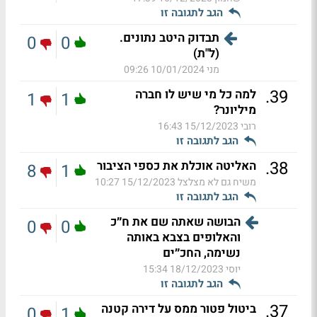
הגב לתגובה זו
תבדוק היטב נתונים.
0
0
(ל"ת)
מני
10/01/2024 09:26
.
39
למה כל מי שיש לו חברה
1
1
מיליונר?
רובי
15/12/2023 16:43
הגב לתגובה זו
.
38
האליטה אוכלת את כספי הציבור
8
1
משיח גם לא מצלצל
15/12/2023 10:27
הגב לתגובה זו
הבושה שאתה שם את ח״כ
0
0
והאלופים בצבא באותה
נשימה, החכ״ים
יוסי
18/12/2023 15:34
הגב לתגובה זו
.
37
ביטול פטור ממס על דירה קטנה
0
1