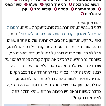
פטור ממס
רשות מס הכנסה
מס ערך מוסף
מע"מ
קרן
פטור ממע"מ
פנסיה
קופות גמל
השתלמות
צילום: שרון שפירא
לפני כשבועיים, הכותרת בביזפורטל זעקה לשמיים: "
הטבות
המס על חיסכון בקרנות השתלמות צפויות להתבטל
", נכתב,
זאת על רקע הגירעון בתקציב. לאחרונה, עולים יותר נושאים
בנוגע הטבות שהמדינה מעניקה. זה קורה על רקע המלחמה,
אבל לא רק. עוד לפניה דובר על ביטול פטורים והטבות מס,
כשהמדינה החליטה להגדיל את הרף לקבלת פטור למיסוי על
שכר דירה. השאלה היא לא האם, אלא מה המדינה צריכה
לבטל ומתי זה יקרה. בסוף, כדי להתמודד עם המצב הקיים
המדינה תצטרך לבחור באחת החלופות - הגדלת מסים,
הגדלת הגירעון או קיצוץ בתקציב. או גם וגם. אז מה המדינה
צריכה לעשות והאם יש הטבות אחרות שהיא יכולה לתת
לאזרחים במקום?