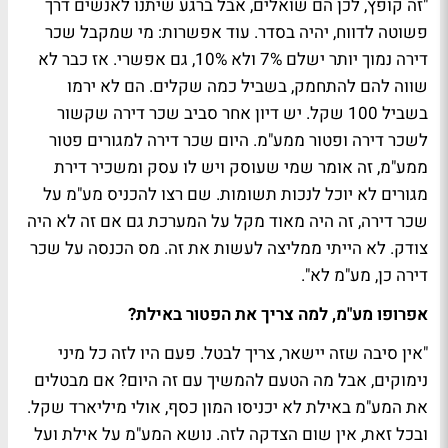
"זה קופץ, לכן הם שואלים, אבל ברגע שיתנו לאנשים דרך
פשוטה לדווח, יהיה בסדר. עוד אפשרות: מי שמקבל שכר
דירה נמוך יותר ישלם 7% ולא 10%, גם אפשרי. אז כבר לא
שווה להם להתחמק, בשביל כמה שקלים. הם לא ירמו
בשביל 100 שקל. יש דיון אחר סביב שכר דירה שקשור
לשכר דירה ופטור ממע"מ. היום שכר דירה למגורים פטור
ממע"מ, זה אומר שמי שעוסק ויש לו עסק ומשכיר דירת
מגורים לא יוכל לנכות תשומות. שם רצו להכניס מע"מ על
שכר דירה, זה היה מאוד מקל על המערכת גם אם זה לא היה
צודק. לא הייתי ממליצה לעשות את זה. מס הכנסה על שכר
דירה כן, מע"מ לא".
אפרופו מע"מ, למה צריך את הפטור באילת?
"אין סיבה שזה יישאר, צריך לבטל. פעם היו לזה כל מיני
נימוקים, אבל מה הטעם להמשיך עם זה היום? אם מבטלים
את המע"מ באילת לא יכניסו המון כסף, אולי מיליארד שקל.
ובכל זאת, אין שום הצדקה לזה. נושא המע"מ על אילת ועל