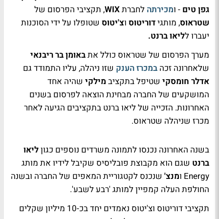
גפן טים
- ו
מכירתה
לחברת
WIX
, תקציבי הפרסום של
שטראוס
, מותגי
דוריטוס
ו
צ'יטוס
שטופלו על ידי הסוכנות
יעברו ל
ליאו ברנט.
מערך הפרסום של שטראוס כולל את
באומן בר ריבנאי
שלאחרונה זכה
במכרז הענק
שזו ניהלה, עליו התמודד גם
אדלר חומסקי
שטיפל בתקציב
מילקי
שהיה אחד
המושקעים של החברה מבחינת הוצאה לפרסום בשנים
האחרונות. הזכייה של ליאו ברנט בתקציבים הגיעה לאחר
מכרז שניהלה שטראוס.
בשנה האחרונה נכנסו לתמונה משרדים נוספים כגון
ליאו
ברנט
שגם הוא מקבוצת פובליסיס שקיבל לידיו את מותג
Energy ו
מנצ'
שנכנס לקטגוריית המאפים של החברה ובשנה
החולפת העלה קמפיין למותג 'רבע לשבע'.
תקציבי דוריטוס וצ'יטוס נאמדים יחד בכ-10 מיליון שקלים