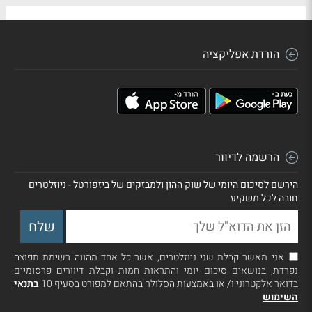
הורדת אפליקציה
הרשמה לדיוור
הירשם לסיכום היומי של שוק ההון ולמבזקים של ביזפורטל - ניוזלטרים
חובה לכל משקיע
אני מאשר קבלת שני ניוזלטרים, אשר כל אחד מהווה רשימת תפוצה
נפרדת, בנושאים סיכום יומי והתראות חמות וקבלת דיוורים פרסומיים
בדואר אלקטרוני ו/ או באמצעות הסלולר בהתאם למפורט בסעיף 10
בתנאי
השימוש