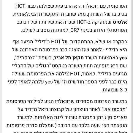
הפרסומת עם רונאלדו היא הרביעית שצולמה עבור HOT
בכיכובו של השחקן, מאז שחברת התקשורת הבינלאומית
אלטיס
שמחזיקה ב-HOT שכרה את שירותיו של הכוכב
הפורטוגלי הידוע בכינוי CR7, למותגיה מסביב לעולם.
במקרה או שלא, ההתמקדות של HOT ב"דיליי" מגיעה אף
היא בדיליי - לאחר שזו הוצגה כבר בפרסומת האחרונה של
yes
באמצעות משרד
מקאן תל אביב
, בשפת "הצרפתים",
שם היא מופיעה תחת השורה בטקסט "הגולים של דמבליי
מגיעים בדיליי". כאמור, HOT צילמה את הפרסומת שעולה
היום כבר לפני מספר חודשים וזו של yes עלתה לאוויר לפני
כ-3 שבועות.
במשרד הפרסום מספרים שרונאלדו הגיע לצילומי הפרסומת
"מבסוט אש" לאחר הניצחון של קבוצתו ריאל מדריד על
פאריס סן ז'רמן במסגרת טורניר ליגת האלופות. למשרד
הוקצתה חצי שעה בלבד עם הכוכב (שמצלם סדרת פרסומות