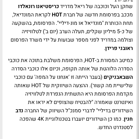
צילום: יח"צ
שחקן העל וכוכבה של ריאל מדריד
כריסטיאנו רונאלדו
מככב בפרסומת חדשה של חברת
HOT
לקראת המונדיאל,
תחת הכותרת "מונדיאל או מונ-דיליי". הפרסומת, בהשקעה
של כ-5 מיליון שקלים, תעלה הערב (יום ב') לטלוויזיה
וצולמה במדריד לפני מספר שבועות על ידי משרד הפרסום
ראובני פרידן
.
כמיטב המסורת ב-HOT, הפרסומת משלבת בתוכה את כוכבי
הסדרה הלוהטת של אותה תקופה, וכיום אלו כוכבי הסדרה
השבאבניקים
(בעבר הייתה זו 'אנחנו על המפה' עם כוכבי
שלישיית מה קשור). ההצעה השיווקית של HOT שאותה
מקדמת הפרסומת היא התשתית הנפרדת לטלוויזיה
ואינטרנט שאמורה "להבטיח שהצופים לא יראו את
השידורים בדיליי" לדברי סמנכ"ל השיווק של החברה
נדב
חנין
. כמו כן השידורים יועברו בטכנולוגיית 4K שהפכה
לסטנדרט החדש.