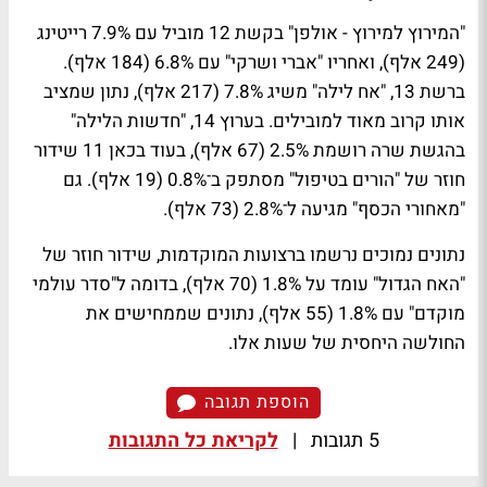
"המירוץ למירוץ - אולפן" בקשת 12 מוביל עם 7.9% רייטינג
(249 אלף), ואחריו "אברי ושרקי" עם 6.8% (184 אלף).
ברשת 13, "אח לילה" משיג 7.8% (217 אלף), נתון שמציב
אותו קרוב מאוד למובילים. בערוץ 14, "חדשות הלילה"
בהגשת שרה רושמת 2.5% (67 אלף), בעוד בכאן 11 שידור
חוזר של "הורים בטיפול" מסתפק ב־0.8% (19 אלף). גם
"מאחורי הכסף" מגיעה ל־2.8% (73 אלף).
נתונים נמוכים נרשמו ברצועות המוקדמות, שידור חוזר של
"האח הגדול" עומד על 1.8% (70 אלף), בדומה ל"סדר עולמי
מוקדם" עם 1.8% (55 אלף), נתונים שממחישים את
החולשה היחסית של שעות אלו.
הוספת תגובה
5 תגובות
|
לקריאת כל התגובות