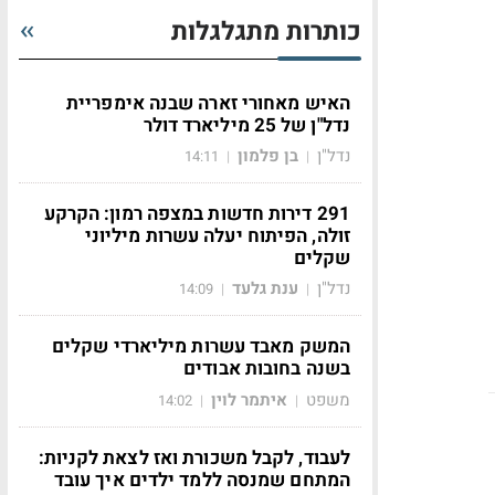
כותרות מתגלגלות
האיש מאחורי זארה שבנה אימפריית
נדל"ן של 25 מיליארד דולר
נדל"ן
בן פלמון
14:11
|
|
291 דירות חדשות במצפה רמון: הקרקע
זולה, הפיתוח יעלה עשרות מיליוני
שקלים
נדל"ן
ענת גלעד
14:09
|
|
המשק מאבד עשרות מיליארדי שקלים
בשנה בחובות אבודים
משפט
איתמר לוין
14:02
|
|
לעבוד, לקבל משכורת ואז לצאת לקניות:
המתחם שמנסה ללמד ילדים איך עובד