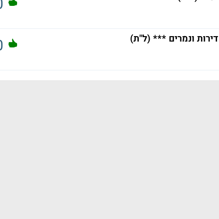
0
רות ונמרים *** (ל"ת)
0