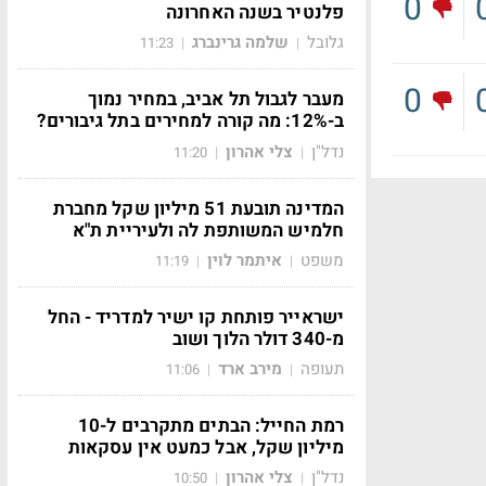
0
פלנטיר בשנה האחרונה
גלובל
שלמה גרינברג
11:23
|
|
0
מעבר לגבול תל אביב, במחיר נמוך
ב-12%: מה קורה למחירים בתל גיבורים?
נדל"ן
צלי אהרון
11:20
|
|
המדינה תובעת 51 מיליון שקל מחברת
חלמיש המשותפת לה ולעיריית ת"א
משפט
איתמר לוין
11:19
|
|
ישראייר פותחת קו ישיר למדריד - החל
מ-340 דולר הלוך ושוב
תעופה
מירב ארד
11:06
|
|
רמת החייל: הבתים מתקרבים ל-10
מיליון שקל, אבל כמעט אין עסקאות
נדל"ן
צלי אהרון
10:50
|
|