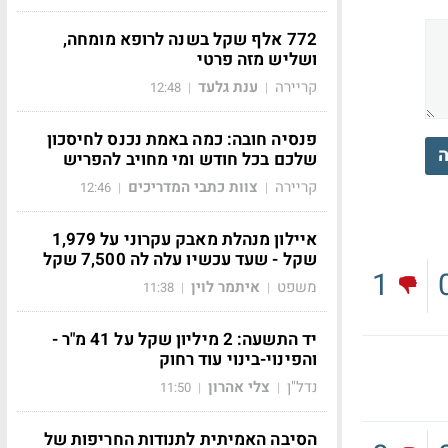
772 אלף שקל בשנה לרופא מומחה,
ושליש מזה פרטי
קריירה
ענת גלעד
12:48
|
|
פנסיה חובה: כמה באמת נכנס לחיסכון
ה
שלכם בכל חודש ומי מחויב להפריש
קריירה
צוות כתבי המדריכים
12:46
|
|
איילון מנהלת מאבק עקרוני על 1,979
שקל - שעד עכשיו עלה לה 7,500 שקל
1
משפט
איתמר לוין
11:38
|
|
יד התשעה: 2 מיליון שקל על 41 מ"ר -
והפינוי-בינוי עוד רחוק
נדל"ן
צלי אהרון
11:50
|
|
הסיבה האמיתית לתנודות החריפות של