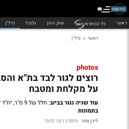
הירשמו
ראשי
שוק ההון
גלובל
נדל"ן
כל הכותרות
ראשי
נדל"ן
photos
על מקלחת ומטבח
עוד שניה נגור בביוב
: חלל של 9 מ"ר, יח"ד לעובדים זרים ושירותים משותפים עם דירה אחרת.
בתמונות
לירן סהר
13/11/2015 10:57
|