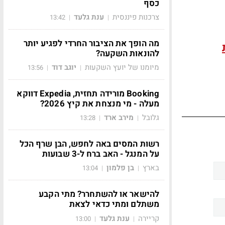
כסף
צרכנות פיננסית
ענת גלעד
13:42
|
|
מה הופך את הציבור החרדי לפגיע יותר
להונאות השקעה?
מיומנו של יועץ השקעות
יוגב דוד
13:56
|
|
Booking מורידה תחזית, Expedia דווקא
מעלה - מי מנצחת את קיץ 2026?
גלובל
מירב ארד
13:28
|
|
רשות המסים באה לחפש, הבן שרף הכל
על המנגל - האב ברח ל-3 שבועות
בארץ
בן פלמון
13:04
|
|
להישאר או להשתחרר? מתי הקבע
משתלם ומתי כדאי לצאת
קריירה
ענת גלעד
13:00
|
|