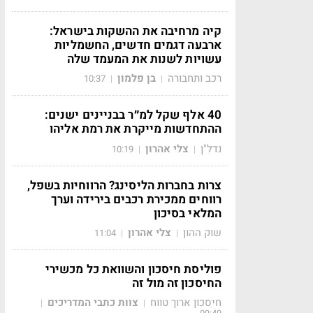
קיה מרחיבה את ההשקות בישראל:
ארבעה דגמים חדשים, החשמליות
עשויות לשנות את המעמד שלה
רכב ותחבורה
בן פלמון
10:37
|
|
40 אלף שקל למ״ר בבניינים ישנים:
ההתחדשות מייקרת את רמת אליהו
נדל"ן
צלי אהרון
10:19
|
|
צרות בחברות הליסינג? הרווחיות בשפל,
רווחים ממכירת רכבים בירידה וערך
המלאי בסיכון
שוק ההון
צלי אהרון
11:04
|
|
פוליסת חיסכון והשוואת כל מכשירי
החיסכון זה מול זה
חיסכון ארוך טווח
צוות כתבי המדריכים
|
|