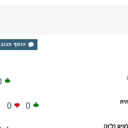
הוסף תגוב
0
תית
0
0
פים (ל"ת)