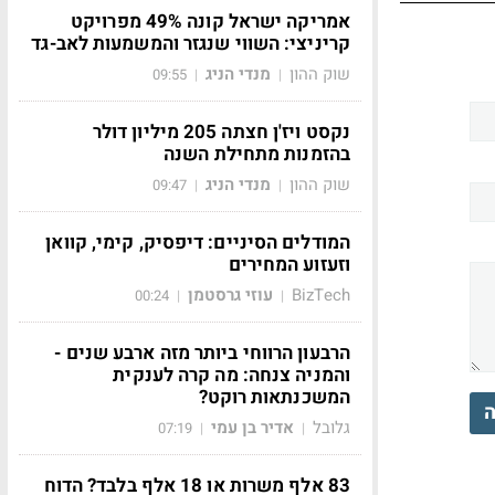
אמריקה ישראל קונה 49% מפרויקט
קריניצי: השווי שנגזר והמשמעות לאב-גד
שוק ההון
מנדי הניג
09:55
|
|
נקסט ויז'ן חצתה 205 מיליון דולר
בהזמנות מתחילת השנה
שוק ההון
מנדי הניג
09:47
|
|
המודלים הסיניים: דיפסיק, קימי, קוואן
וזעזוע המחירים
BizTech
עוזי גרסטמן
00:24
|
|
הרבעון הרווחי ביותר מזה ארבע שנים -
והמניה צנחה: מה קרה לענקית
המשכנתאות רוקט?
ה
גלובל
אדיר בן עמי
07:19
|
|
83 אלף משרות או 18 אלף בלבד? הדוח