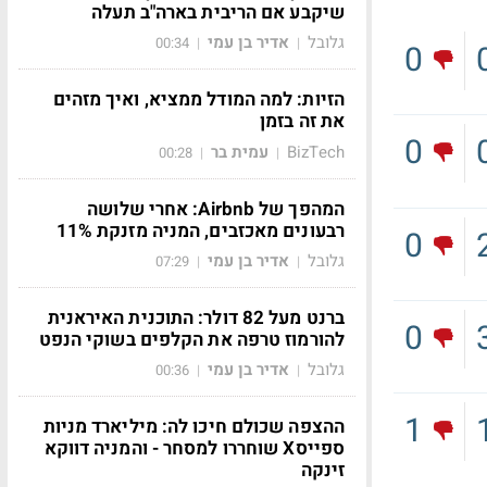
שיקבע אם הריבית בארה"ב תעלה
גלובל
אדיר בן עמי
00:34
|
|
0
הזיות: למה המודל ממציא, ואיך מזהים
את זה בזמן
0
BizTech
עמית בר
00:28
|
|
המהפך של Airbnb: אחרי שלושה
רבעונים מאכזבים, המניה מזנקת 11%
0
גלובל
אדיר בן עמי
07:29
|
|
ברנט מעל 82 דולר: התוכנית האיראנית
0
להורמוז טרפה את הקלפים בשוקי הנפט
גלובל
אדיר בן עמי
00:36
|
|
1
ההצפה שכולם חיכו לה: מיליארד מניות
ספייסX שוחררו למסחר - והמניה דווקא
זינקה