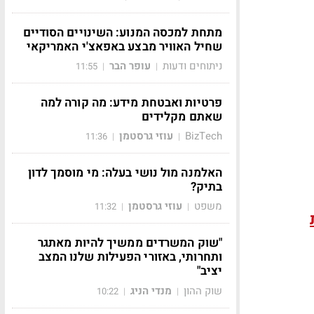
מתחת למכסה המנוע: השינויים הסודיים
שחיל האוויר מבצע באפאצ'י האמריקאי
ניתוחים ודעות
עופר הבר
11:55
|
|
פרטיות ואבטחת מידע: מה קורה למה
שאתם מקלידים
BizTech
עוזי גרסטמן
11:36
|
|
האלמנה מול נושי בעלה: מי מוסמך לדון
בתיק?
משפט
עוזי גרסטמן
11:32
|
|
"שוק המשרדים ממשיך להיות מאתגר
ותחרותי, באזורי הפעילות שלנו המצב
יציב"
שוק ההון
מנדי הניג
10:22
|
|