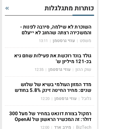
כותרות מתגלגלות
השוכרת לא שילמה, סירבה לפנות -
והמשכירה רצתה שהחוב לא ייעלם
משפט
עוזי גרסטמן
13:11
|
|
גולד בונד רוכשת את פעילות שחם גיא
בכ-121 מיליון ש'
שוק ההון
עוזי גרסטמן
12:35
|
|
מדד המזון העולמי בשיא של שלוש
שנים: מחיר החיטה זינק 5.8% בחודש
גלובל
עוזי גרסטמן
12:20
|
|
רמקול בצורת דונאט במחיר של מעל 300
דולר: זה המכשיר הראשון של OpenAI
BizTech
מירב ארד
12:00
|
|