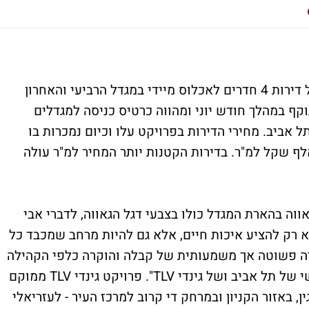
חברת גינדי TLV יוצאת במבצע: 10% הנחה על דירות 4 חדרים לאכלוס מיידי במגדל הרביעי והאחרון
קף במהלך חודש יוני ומהווה כרטיס כניסה למגדלים
 אביב. מחירי הדירות בפרויקט עלו וכיום נמכרות בו
ות 4 חדרים בסכומים של כ-54 ועד ל56 אלף שקל למ"ר. בדירות הקטנות יותר המחיר למ"ר עולה
וה בהארת המגדל כולו בצבעי דגל הגאווה, לדברי אבי
יקט שלנו נועד לא רק להציע איכות חיים, אלא גם להיות מרחב שמכבד כל
רה פשוטה אך משמעותית של קבלה והוקרה כלפי הקהילה
הגאה, שהיא חלק בלתי נפרד מהמרקם האנושי של תל אביב ושל גינדי TLV". פרויקט גינדי TLV ממוקם
, באזור הקניון ובמרחק די קרוב למרכז העיר - לעזריאלי