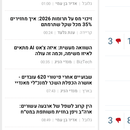
גלובל
אדיר בן עמי
01:00
|
|
זיכוי מס על תרומות 2026: איך מחזירים
35% מכל שקל שתרמתם
קריירה
ענת גלעד
00:24
|
|
3
השוואה מעשית: איזה צ'אט AI מתאים
לאיזו משימה, וכמה זה עולה
BizTech
מנדי הניג
00:35
|
|
שבועיים אחרי פיטורי 620 עובדים -
אושרה הכפלת השכר למנכ״לי מאנדיי
בארץ
מנדי הניג
07:43
|
|
הין קרוב לשפל של ארבעה עשורים:
ארה״ב ויפן בחזית משותפת במט״ח
3
גלובל
אדיר בן עמי
08:49
|
|