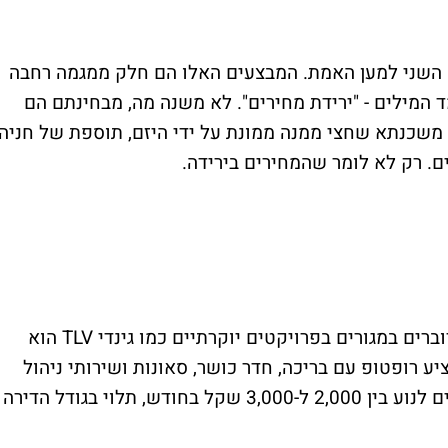
א השני למען האמת. המבצעים האלו הם חלק ממגמה רחבה
 המילים - "ירידת מחירים". לא משנה מה, מבחינתם הם
, משכנתא שחצי ממנה ממונת על ידי היזם, תוספת של חניה
ם. רק לא לומר שהמחירים בירידה.
מעבר למחיר למ"ר, אחד ההיבטים שפחות מדוברים במגורים בפרויקטים יוקרתיים כמו גינדי TLV הוא
 רופטופ עם בריכה, חדר כושר, סאונות ושירותי ניהול
מתקדמים, כרוכים בדמי ניהול גבוהים, שיכולים לנוע בין 2,000 ל-3,000 שקל בחודש, תלוי בגודל הדירה