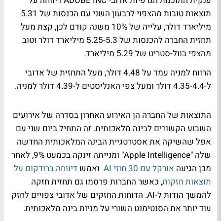
ענקית התוכנות הגרפיות אדובי ADOBE INC דיווחה על
תוצאות טובות מהצפוי לרבעון השני עם הכנסות של 5.31
מיליארד דולר, עלייה של 10% משנה קודם לכן, קצת מעל
תחזית החברה להכנסות של 5.25-5.3 מיליארד דולר וטוב
מהצפי בוול-סטריט של 5.29 מיליארד.
הרווח למניה עמד על 4.48 דולר, מעל התחזית של אדובי
ל-4.35-4.4 דולר ומעל צפי האנליסטים ל-4.39 דולר למניה.
התוצאות של החברה הן האירוע האחרון בסדרה של אירועים
השבוע הקשורים לבינה מלאכותית. זה התחיל ביום שני עם
אפל שהשיקה את אסטרטגיית הבינה המלאכותית החדשה
שלה "Apple Intelligence" ומנייתה זינקה בכמעט 9%, לאחר
מכן הגיעה
אורקל עם 30 חוזי AI
ואמש
דיווחה ברודקום על
תוצאות חזקות
, כאשר החברות פרסמו גם תחזית חזקה
להמשך הודות ל-AI. הדוחות החזקים של אדובי צפויים לחזק
עוד יותר את הסנטימנט השורי על מניות בינה מלאכותית.