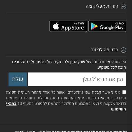
הורדת אפליקציה
הרשמה לדיוור
הירשם לסיכום היומי של שוק ההון ולמבזקים של ביזפורטל - ניוזלטרים
חובה לכל משקיע
אני מאשר קבלת שני ניוזלטרים, אשר כל אחד מהווה רשימת תפוצה
נפרדת, בנושאים סיכום יומי והתראות חמות וקבלת דיוורים פרסומיים
בדואר אלקטרוני ו/ או באמצעות הסלולר בהתאם למפורט בסעיף 10
בתנאי
השימוש