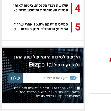
4
שלושת רבדי הפנסיה: ביטוח לאומי,
פנסיה תעסוקתית וחיסכון פרטי
5
ספייס X זינקה 15.8% אחרי שחרור
המניות; הנאסד״ק זינק השבוע...
הירשם לסיכום היומי של שוק ההון
ולמבזקים של
אני מאשר קבלת ניוזלטרים ודיוורים פרסומיים
בדואר אלקטרוני ו/או באמצעות הסלולר בהתאם
למפורט בסעיף 10 בתנאי השימוש