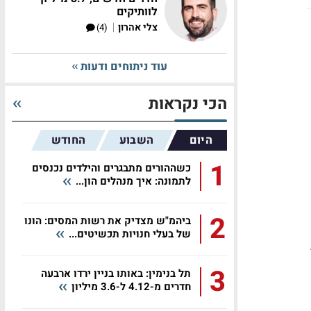
לוותיקים
|
צלי אהרון
(4)
עוד ניתוחים ודעות
הכי נקראות
היום
השבוע
החודש
1
כשההורים מתבגרים והילדים נכנסים
לתמונה: איך מנהלים הון...
2
ביהמ"ש מצדיק את רשות המסים: הונו
של בעלי חנויות תכשיטים...
בוע ה-4
3
תל בנימין: באותו בניין ירדו ארבעה
חדרים מ-4.12 ל-3.6 מיליון