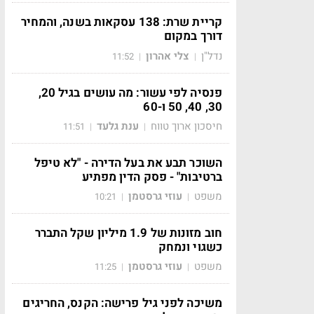
קריית שרת: 138 עסקאות בשנה, והמחיר
דורך במקום
נדל"ן
צלי אהרון
11:52
|
|
פנסיה לפי עשור: מה עושים בגיל 20,
30, 40, 50 ו-60
חיסכון ארוך טווח
ענת גלעד
11:51
|
|
השוכר תבע את בעל הדירה - "לא טיפל
ברטיבות" - פסק הדין מפתיע
משפט
עוזי גרסטמן
10:21
|
|
חוב מזונות של 1.9 מיליון שקל התברר
כשגוי ונמחק
משפט
עוזי גרסטמן
11:25
|
|
משיכה לפני גיל פרישה: הקנס, החריגים