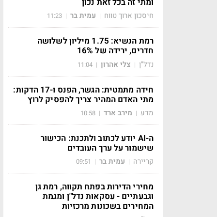
ומתי זה בכל זאת נכון
חיסכון ארוך טווח
עמית בר
11:23
|
|
רמת הנשיא: 1.75 מיליון לשלושה
חדרים, ירידה של 16%
נדל"ן
צלי אהרון
11:04
|
|
חידה מתמטית: הגשר, הפנס ו-17 הדקות:
מתי האדם המהיר צריך להפסיק לרוץ
מדע
מירב ארד
10:58
|
|
ה-AI יודע לכתוב ולתכנת: הכישור
שישמור על ערך העובדים
קריירה
עמית בר
09:51
|
|
מחירי הדירות בפתח תקווה, רמת גן
וגבעתיים - עסקאות נדל"ן ומגמת
המחירים בשכונות מרכזיות