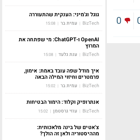
גוגל וג'מיני: הענקית שהתעוררה
0
BizTech
עמית בר
15:08
|
|
OpenAI ו-ChatGPT: מי שפתחה את
המרוץ
BizTech
ענת גלעד
15:08
|
|
איך מודל שפה עובד באמת: אימון,
פרמטרים וחיזוי המילה הבאה
BizTech
עמית בר
15:02
|
|
אנתרופיק וקלוד: הימור הבטיחות
BizTech
עוזי גרסטמן
15:02
|
|
צ'אטים של בינה מלאכותית:
מההיסטוריה ולאן זה הולך?