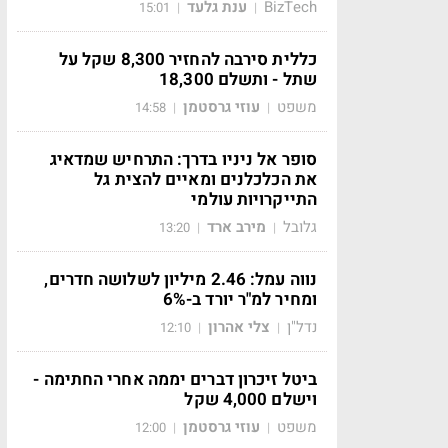
BizTech
ענת גלעד
15:01
|
|
כללית סירבה להחזיר 8,300 שקל על
שתל - ותשלם 18,300
משפט
עוזי גרסטמן
14:58
|
|
סופר אל ניניו בדרך: התרחיש שמדאיג
את הכלכלנים ומאיים להצית גל
התייקרויות עולמי
גלובל
מירב ארד
13:20
|
|
נווה עמל: 2.46 מיליון לשלושה חדרים,
ומחיר למ"ר יורד ב-6%
נדל"ן
צלי אהרון
12:10
|
|
ביטל זיכרון דברים יממה אחרי החתימה -
וישלם 4,000 שקל
משפט
עוזי גרסטמן
12:00
|
|