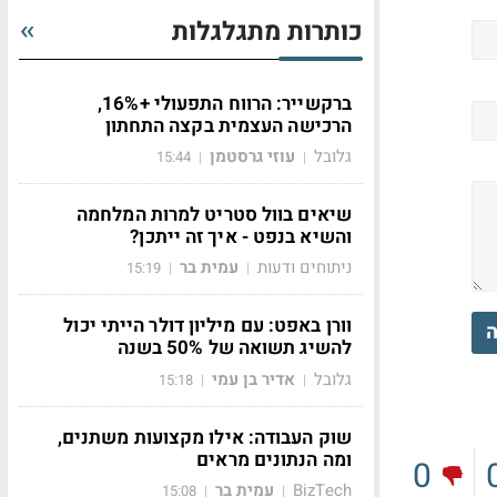
כותרות מתגלגלות
ברקשייר: הרווח התפעולי +16%,
הרכישה העצמית בקצה התחתון
גלובל
עוזי גרסטמן
15:44
|
|
שיאים בוול סטריט למרות המלחמה
והשיא בנפט - איך זה ייתכן?
ניתוחים ודעות
עמית בר
15:19
|
|
וורן באפט: עם מיליון דולר הייתי יכול
ה
להשיג תשואה של 50% בשנה
גלובל
אדיר בן עמי
15:18
|
|
שוק העבודה: אילו מקצועות משתנים,
ומה הנתונים מראים
0
BizTech
עמית בר
15:08
|
|