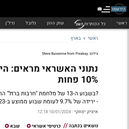
הירשמו
ראשי
שוק ההון
גלובל
נדל"ן
כל הכותרות
ראשי
בארץ
צילום: Steve Buissinne from Pixabay
נתוני האשראי מראים: הי
10% פחות
- ירידה של 9.7% לעומת שבוע ממוצע ב-2023. איפה נרשמה עלייה והיכן נרשמה ירידה?
איציק יצחקי
10/01/2024 12:18
|
נושאים בכתבה
כרטיסי אשראי
שבא