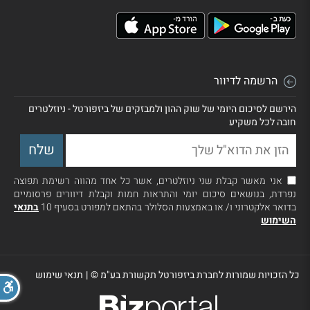
הרשמה לדיוור
הירשם לסיכום היומי של שוק ההון ולמבזקים של ביזפורטל - ניוזלטרים
חובה לכל משקיע
אני מאשר קבלת שני ניוזלטרים, אשר כל אחד מהווה רשימת תפוצה
נפרדת, בנושאים סיכום יומי והתראות חמות וקבלת דיוורים פרסומיים
בדואר אלקטרוני ו/ או באמצעות הסלולר בהתאם למפורט בסעיף 10
בתנאי
השימוש
כל הזכויות שמורות לחברת ביזפורטל תקשורת בע"מ ©
|
תנאי שימוש