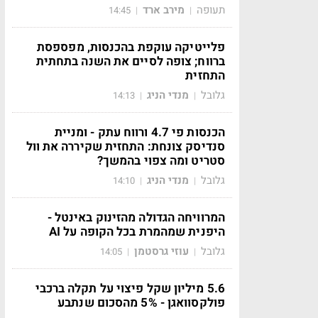
תעופה
מירב ארד
14:45
|
|
פלייטיקה עוקפת בהכנסות, מפספסת
ברווח; צופה לסיים את השנה בתחתית
התחזית
גלובל
מנדי הניג
14:13
|
|
הכנסות פי 4.7 ורווח עתק - ומניית
סנדיסק צונחת: התחזית שקיררה את וול
סטריט ומה צפוי בהמשך?
גלובל
מנדי הניג
14:10
|
|
המרוויחה הגדולה מהזינוק באינטל -
היפנית שמהמרת בכל הקופה על AI
גלובל
עוזי גרסטמן
14:05
|
|
5.6 מיליון שקל פיצוי על תקלה ברכבי
פולקסוואגן - 5% מהסכום שנתבע