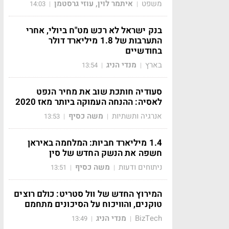
משפט
איתמר לוין, עוזי גרסטמן
14:03
|
|
בנק ישראל לא רכש מט"ח ביולי, אחרי
התערבות של 1.8 מיליארד דולר
בחודשיים
בארץ
מנדי הניג
13:54
|
|
סעודיה חותכת שוב את מחיר הנפט
לאסיה: ההנחה העמוקה ביותר מאז 2020
אנרגיה ותשתיות
משה כסיף
13:53
|
|
1.4 מיליארד חביות: המלחמה באיראן
חשפה את הנשק החדש של סין
ניתוחים ודעות
משה כסיף
13:51
|
|
המירוץ החדש של וול סטריט: כולם רוצים
טוקנים, והוויכוח על הסיכונים מתחמם
BizTech
מנדי הניג
13:49
|
|