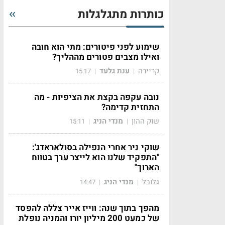
כותרות מתגלגלות
שימוע לפני פיטורים: מתי הוא חובה
ואילו מצבים פטורים מההליך?
קריירה
ענת גלעד
15:17
|
|
נובה עקפה בקצת את הציפיות - מה
התחזית קדימה?
שוק ההון
מנדי הניג
15:11
|
|
שוקי ניר אחרי הנפילה בסולאראדג':
"התפקיד שלנו הוא לייצר ערך בטווח
הארוך"
גלובל
מנדי הניג
14:47
|
|
מהפך בתוך שנה: ווייז אייר צללה להפסד
של כמעט 200 מיליון יורו והמניה נופלת