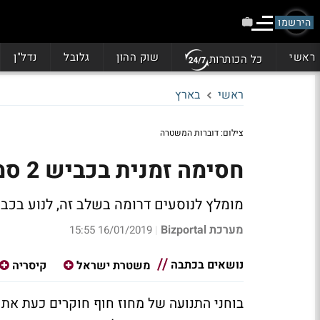
הירשמו
ראשי
שוק ההון
גלובל
נדל"ן
כל הכותרות
ראשי
בארץ
צילום: דוברות המשטרה
חסימה זמנית בכביש 2 סמוך למחלף קיסריה לכיוון דרום
מומלץ לנוסעים דרומה בשלב זה, לנוע בכביש 4 או כבי
מערכת Bizportal
16/01/2019 15:55
|
נושאים בכתבה
משטרת ישראל
קיסריה