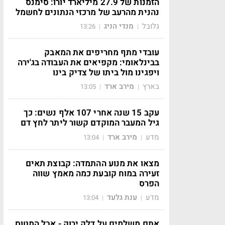
הזמנות של 27.9 מיליארד יורו: סימנס
נהנית מהרעב של מרכזי הנתונים לחשמל
גלובל
מנדי הניג
13:26
|
|
עובדי מתף מחריפים את המאבק
בבינלאומי: מקפיאים את העבודה בג'ירה
ויפגינו מול ביתו של צדיק בינו
בארץ
מירב ארד
13:05
|
|
עקב 15 שנה אחרי 107 אלף נשים: כך
גיל המעבר המוקדם קשור ליתר לחץ דם
מדע
מירב ארד
13:04
|
|
מצאו את מנוע ההתמדה: קבוצת תאים
זעירה במוח קובעת כמה מאמץ שווה
הפרס
מדע
ענת גלעד
13:04
|
|
אתם משלמים על דלק ירוק - אבל המטוס