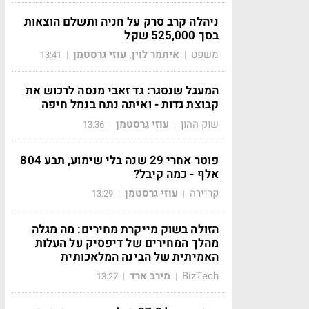
ניהלה קרב סרק על חניה ותשלם הוצאות
בסך 525,000 שקל
משפט
איתמר לוין, עוזי גרסטמן
13:41
|
|
המעגל שנסגר: גד זאבי מנסה לרכוש את
קבוצת גדות - ואיתה נתח בנמל חיפה
שוק ההון
עוזי גרסטמן
13:36
|
|
פוטר אחרי 29 שנה בלי שימוע, תבע 804
אלף - כמה קיבל?
קריירה
עוזי גרסטמן
13:29
|
|
הזולה בשוק מייקרת מחירים: מה מגלה
מהלך המחירים של דיפסיק על העלות
האמיתית של הבינה המלאכותית
BizTech
מירב ארד
13:27
|
|