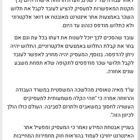
לאחר עבודה של 7 שנים, וועדת הרווחה אישרה היום (ג')
תקנות המאפשרות למעסיק להציע לעובד לקבל את תלוש
השכר באמצעות אתר אינטרנט מאובטח או דואר אלקטרוני
ולא כתלוש מודפס כנהוג עד היום.
עובד שהסכים לכך יוכל לשנות את דעתו בכל עת וגם אם
בחר את קבלת התלוש באמצעים אלקטרוניים, התלוש יהיה
ניתן להדפסה. בנוסף, המעסיק יהיה מחויב לאפשר לעובד
לקבל תלושי שכר מודפסים לתקופה שלא תפחת משבע
שנים אחורה.
עו"ד מאיה טאוסיג מהלשכה המשפטית במשרד העבודה
והרווחה אמרה כי "זוהי הקלה משמעותית למעסיקים
העשויה לחסוך במשאבים ולתרום לסביבה. העולם כולו הולך
לכיוון הזה".
בעניין אבטחת המידע נאמר כי המעסיק ומפעיל אתר
האינטרנט יחויבו לעמוד בהוראות חוק מחמירות המחייבות