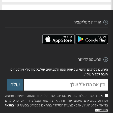
הורדת אפליקציה
הרשמה לדיוור
הירשם לסיכום היומי של שוק ההון ולמבזקים של ביזפורטל - ניוזלטרים
חובה לכל משקיע
אני מאשר קבלת שני ניוזלטרים, אשר כל אחד מהווה רשימת תפוצה
נפרדת, בנושאים סיכום יומי והתראות חמות וקבלת דיוורים פרסומיים
בדואר אלקטרוני ו/ או באמצעות הסלולר בהתאם למפורט בסעיף 10
בתנאי
השימוש