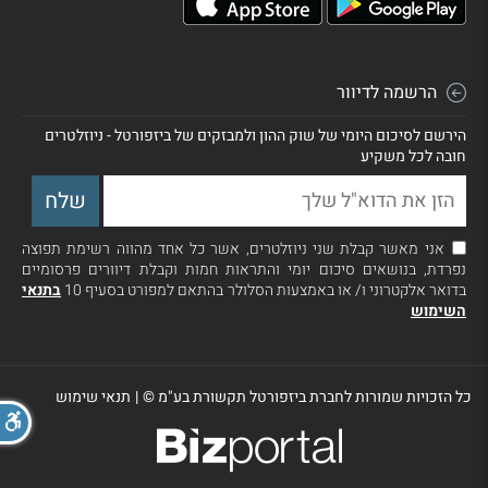
הרשמה לדיוור
הירשם לסיכום היומי של שוק ההון ולמבזקים של ביזפורטל - ניוזלטרים
חובה לכל משקיע
אני מאשר קבלת שני ניוזלטרים, אשר כל אחד מהווה רשימת תפוצה
נפרדת, בנושאים סיכום יומי והתראות חמות וקבלת דיוורים פרסומיים
בדואר אלקטרוני ו/ או באמצעות הסלולר בהתאם למפורט בסעיף 10
בתנאי
השימוש
כל הזכויות שמורות לחברת ביזפורטל תקשורת בע"מ ©
|
תנאי שימוש