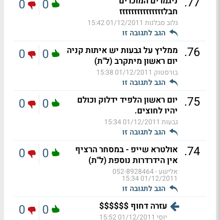
.
77
ניגמרים המוכרים
0
0
חבלזזזזזזזזזזזזזזז
גלוב סבלנות
01/12/2011 15:42
הגב לתגובה זו
.
76
ממליץ על גבעות יש איתות קניה
0
0
יום ראשון מיתקרב (ל"ת)
בורסטוק
01/12/2011 15:38
הגב לתגובה זו
.
75
יום ראשון הלפיד ידלוק וכולם
0
0
יהיו לחוצים.
גבעות
01/12/2011 15:34
הגב לתגובה זו
.
74
אולטרא שייפ - במסחר הרציף
0
0
אין הידרדרות נוספת (ל"ת)
אלישע - 052-8928464
01/12/2011 15:34
הגב לתגובה זו
עזרה דחוף $$$$$$
0
0
יוסי
01/12/2011 15:52