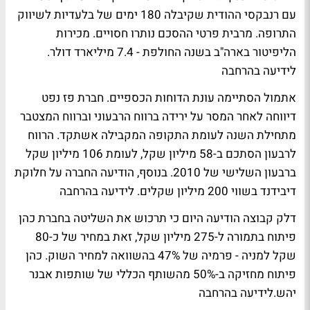
עם רנבקסי ההודית שקיבלה 180 ימים של בלעדיות לשיווק
התרופה. מרבית פרטי ההסכם נותרו חסויים. מכירות
הליפיטור בארה"ב בשנה החולפת - 7.4 מיליארד דולר.
לידיעה בהרחבה
אתמול הסתיימה עונת הדוחות הכספיים. חברת פז נפט
דיווחה לאחר המסר על ירידה ברווח הרבעוני וברווח המצטבר
מתחילת השנה לעומת התקופה המקבילה אשתקד. הרווח
לרבעון הסתכם ב-58 מיליון שקל, לעומת 106 מיליון שקל
ברבעון השלישי של 2010. בנוסף, הודיעה החברה על חלוקת
דיבידנד בשווי 200 מיליון שקלים.
לידיעה בהרחבה
דלק קבוצה הודיעה היום כי תרכוש את השליטה בחברת כהן
פיתוח בתמורה ל-275 מיליון שקל, זאת במחיר של כ-80
שקל למניה - פרמיה של 47% בהשוואה למחיר השוק. כהן
פיתוח מחזיקה ב-50% מהשותף הכללי של שותפות אבנר
יהש.
לידיעה בהרחבה