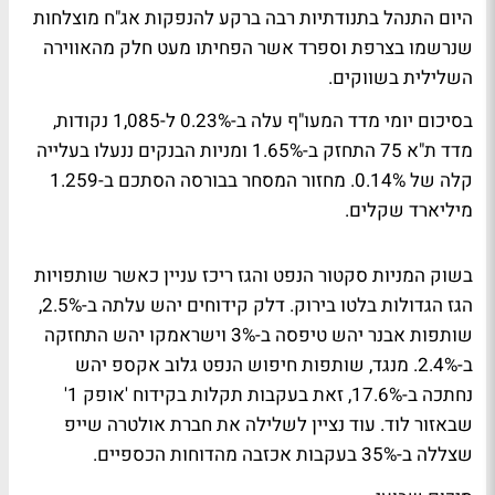
היום התנהל בתנודתיות רבה ברקע להנפקות אג"ח מוצלחות
שנרשמו בצרפת וספרד אשר הפחיתו מעט חלק מהאווירה
השלילית בשווקים.
בסיכום יומי מדד המעו"ף עלה ב-0.23% ל-1,085 נקודות,
מדד ת"א 75 התחזק ב-1.65% ומניות הבנקים ננעלו בעלייה
קלה של 0.14%. מחזור המסחר בבורסה הסתכם ב-1.259
מיליארד שקלים.
בשוק המניות סקטור הנפט והגז ריכז עניין כאשר שותפויות
הגז הגדולות בלטו בירוק. דלק קידוחים יהש עלתה ב-2.5%,
שותפות אבנר יהש טיפסה ב-3% וישראמקו יהש התחזקה
ב-2.4%. מנגד, שותפות חיפוש הנפט גלוב אקספ יהש
נחתכה ב-17.6%, זאת בעקבות תקלות בקידוח 'אופק 1'
שבאזור לוד. עוד נציין לשלילה את חברת אולטרה שייפ
שצללה ב-35% בעקבות אכזבה מהדוחות הכספיים.