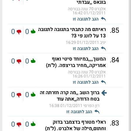
בוגאס ,,עבדתי
אלברט 70 שנה בבורסה
01/12/2011 16:42
הגב לתגובה זו
.
85
ראיתם מה כתבתי בתגובה לתגובה
0
0
13 על לונג פי 3?
יניב
01/12/2011 16:29
הגב לתגובה זו
.
84
המשך,,,,במיוחד סיטי ואוף
0
0
אמריקה,,מחיר בריצפה. (ל"ת)
אלברט 70 שנה בבורסה
01/12/2011 16:26
הגב לתגובה זו
ברוך השב ,,מה קרה חזרתה זה
0
0
בטח הדודה,,אתה עוד
רון הפרסי
01/12/2011 16:38
הגב לתגובה זו
.
83
ראלי מטורף בדצמבר בדוק
0
0
וחתום,מילה של אלברט. (ל"ת)