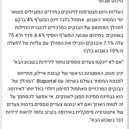
סיכום שבועי
העליות היום מצטרפות לזינוקים במדדים המובילים משאר
ימי המסחר השבוע. אתמול בלבד זינק המעו"ף 4% ברקע
למהלך המתואם של הבנקים המרכזיים להגברת הנזילות
בשווקים. בסיכום שבועי, המעו"ף הוסיף 6.6%, מדד ת"א 75
עלה 7.1% והבנקים הובילו את המהלך עם עליות של למעלה
מ-10% בשבוע בלבד.
"אם לא יינקטו צעדים נוספים נחזור לירידות בשבוע הבא"
יניב פגוט, האסטרטג הראשי של קבוצת איילון, מתייחס
למגמת המסחר בעולם בשיחה עם Bizportal: "המהלך של
הבנקים המרכזיים מאתמול למימון דולרי בזול יותר לאירופה
הוא בבחינת מסיכת חמצן לשווקים. אי אפשר להסתמך על
זה לטווח הארוך ואם לא יבוצעו צעדים נוספים בדמות צעדים
של אינטגרציה פיסקלית באירופה בקרוב נחזור לראות ירידות
כבר בשבוע הבא".