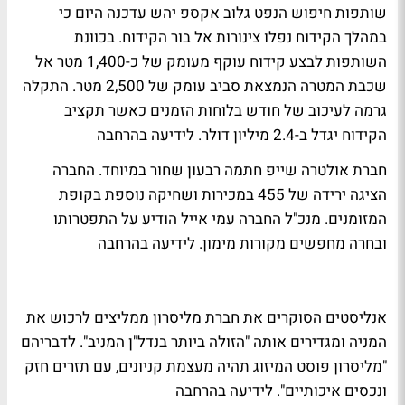
שותפות חיפוש הנפט גלוב אקספ יהש עדכנה היום כי
במהלך הקידוח נפלו צינורות אל בור הקידוח. בכוונת
השותפות לבצע קידוח עוקף מעומק של כ-1,400 מטר אל
שכבת המטרה הנמצאת סביב עומק של 2,500 מטר. התקלה
גרמה לעיכוב של חודש בלוחות הזמנים כאשר תקציב
הקידוח יגדל ב-2.4 מיליון דולר.
לידיעה בהרחבה
חברת אולטרה שייפ חתמה רבעון שחור במיוחד. החברה
הציגה ירידה של 455 במכירות ושחיקה נוספת בקופת
המזומנים. מנכ"ל החברה עמי אייל הודיע על התפטרותו
ובחרה מחפשים מקורות מימון.
לידיעה בהרחבה
אנליסטים הסוקרים את חברת מליסרון ממליצים לרכוש את
המניה ומגדירים אותה "הזולה ביותר בנדל"ן המניב". לדבריהם
"מליסרון פוסט המיזוג תהיה מעצמת קניונים, עם תזרים חזק
ונכסים איכותיים".
לידיעה בהרחבה