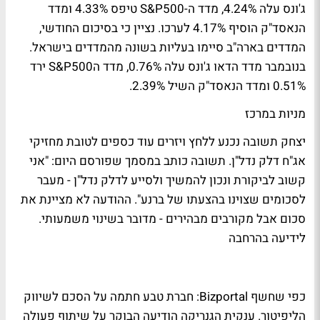
ג'ונס עלה 4.24%, מדד ה-S&P500 טיפס 4.33% ומדד
הנאסד"ק הוסיף 4.17% לערכו. נציין כי בסיכום החודשי,
המדדים בארה"ב סיימו בעליות בשונה מהמדדים בישראל.
בנובמבר מדד הדאו ג'ונס עלה 0.76%, מדד הS&P500 ירד
0.51% ומדד הנאסד"ק השיל 2.39%.
מניות במרכז
יצחק תשובה נכנע ללחץ ויזרים עוד כספים לטובת מחזיקי
אג"ח דלק נדל"ן. תשובה כותב במסמך שפורסם היום: "אני
קשוב לביקורת ונכון להמשיך ולסייע לדלק נדל"ן - מעבר
לסכומים שצוינו בהצעתו של ברנע". ההודעה לא מציינת את
סכום אבל מקורבים מבהירים - מדובר בשינוי משמעותי.
לידיעה בהרחבה
כפי שחשף Bizportal: חברת טבע חתמה על הסכם לשיווק
הליפיטור. ענקית הגנריקה הודיעה הבוקר על שיתוף פעולה