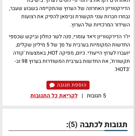
האחרונים לקראת צילומי פיילוטים לערוץ. בישיבת
הדירקטוריון האחרונה של הערוץ שהתקיימה בשבוע שעבר,
נבחרו חברות ענני תקשורת וביסאן להפיק את רצועות
השידור המרכזיות של הערוץ.
יו"ר הדירקטוריון זיאד עומרי, פנה לשר כחלון וביקש שכספי
החדשות המקומיות בערבית על סך של 5 מיליון שקלים,
יועברו לערוץ הייעודי. כיום, מפיקה HOT, באמצעות 'קודה
תקשורת', את החדשות בערבית המשודרות בערוץ 98 וב-
'HOT3'.
הוספת תגובה
5 תגובות
|
לקריאת כל התגובות
תגובות לכתבה
:
(5)