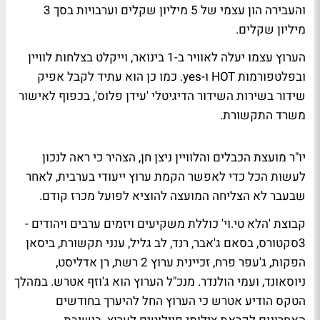
והעבירה הון עצמי של 5 מיליון שקלים וערבויות בסך 3
מיליון שקלים.
הערוץ עצמו יעלה לאוויר ב-1 בינואר, וייקלט בצלחות לוויין
ובפלטפורמות HOT ו-yes. כמו כן הוא עתיד לקבל אפיק
שידור בשירות השידור הדיגיטלי 'עידן פלוס', בכפוף לאישור
משרד התקשורת.
יו"ר מועצת הכבלים והלוויין ניצן חן, הצהיר כי ראה לנכון
לעשות הכל כדי לאפשר הקמת ערוץ ייעודי בערבית, לאחר
שבעבר לא הצליחה המועצה להוציא לפועל מכרז קודם.
קבוצת 'הלא טי.וי' כוללת משקיעים ויזמים ערבים ויהודים -
3סקטורס, בסאם ג'אבר, רנד, לב גליל, ענני תקשורת, ביסאן
הפקות, ג'עפר פרח, זכיינית ערוץ 2 רשת, רן אדליסט,
ניוסאונד, ועמי הולנדר. מנכ"ל הערוץ הוא ג'וזף אטרש. במהלך
הטקס הודיע אטרש כי הערוץ החל להיערך בחודשים