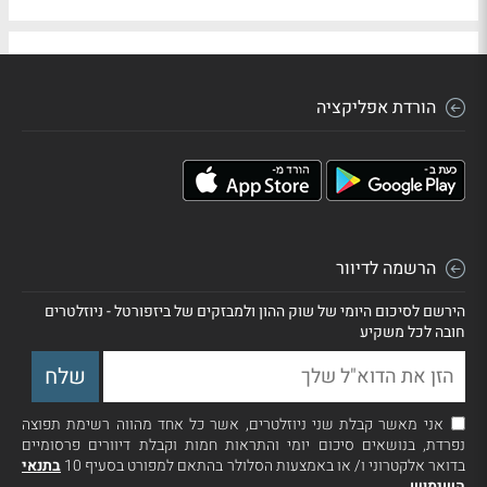
הורדת אפליקציה
הרשמה לדיוור
הירשם לסיכום היומי של שוק ההון ולמבזקים של ביזפורטל - ניוזלטרים
חובה לכל משקיע
אני מאשר קבלת שני ניוזלטרים, אשר כל אחד מהווה רשימת תפוצה
נפרדת, בנושאים סיכום יומי והתראות חמות וקבלת דיוורים פרסומיים
בדואר אלקטרוני ו/ או באמצעות הסלולר בהתאם למפורט בסעיף 10
בתנאי
השימוש