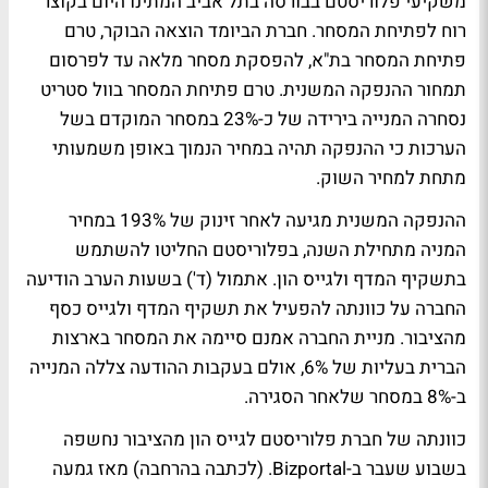
משקיעי פלוריסטם בבורסה בתל אביב המתינו היום בקוצר
רוח לפתיחת המסחר. חברת הביומד הוצאה הבוקר, טרם
פתיחת המסחר בת"א, להפסקת מסחר מלאה עד לפרסום
תמחור ההנפקה המשנית. טרם פתיחת המסחר בוול סטריט
נסחרה המנייה בירידה של כ-23% במסחר המוקדם בשל
הערכות כי ההנפקה תהיה במחיר הנמוך באופן משמעותי
מתחת למחיר השוק.
ההנפקה המשנית מגיעה לאחר זינוק של 193% במחיר
המניה מתחילת השנה, בפלוריסטם החליטו להשתמש
בתשקיף המדף ולגייס הון. אתמול (ד') בשעות הערב הודיעה
החברה על כוונתה להפעיל את תשקיף המדף ולגייס כסף
מהציבור. מניית החברה אמנם סיימה את המסחר בארצות
הברית בעליות של 6%, אולם בעקבות ההודעה צללה המנייה
ב-8% במסחר שלאחר הסגירה.
כוונתה של חברת פלוריסטם לגייס הון מהציבור נחשפה
בשבוע שעבר ב-Bizportal.
(לכתבה בהרחבה)
מאז גמעה