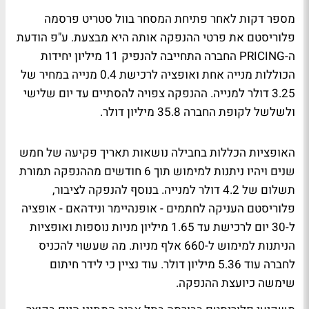
מספר דקות לאחר פתיחת המסחר בוול סטריט פרסמה
פלוריסטם את פרטי ההנפקה אותה היא מבצעת. ע"פ הודעת
ה-PRICING החברה התחייבה להנפיק 11 מיליון יחידות
הכוללות מנייה אחת ואופציה לרכישת 0.4 מנייה במחיר של
3.25 דולר למנייה. ההנפקה צפויה להסתיים עד יום שלישי
ולשלשל לקופת החברה 35.8 מיליון דולר.
האופציות הכללות בחבילה נושאות תאריך פקיעה של חמש
שנים ויהיו ניתנות למימוש תוך 6 חודשים מההנפקה תמורת
תשלום של 4.2 דולר למנייה. בנוסף להנפקה לציבור,
פלוריסטם העניקה לחתמים - אופנהיימר ונידהאם - אופציה
ל-30 יום לרכישת עד 1.65 מיליון מניות נוספות ואופציות
הניתנות למימוש ל-660 אלף מניות. מה שעשוי להכניס
לחברה עוד 5.36 מיליון דולר. עוד נציין כי לידר חיתום
שימשה כיועצת ההנפקה.