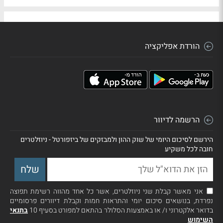
הורדת אפליקציה
הרשמה לדיוור
הירשם לסיכום היומי של שוק ההון ולמבזקים של ביזפורטל - ניוזלטרים
חובה לכל משקיע
אני מאשר קבלת שני ניוזלטרים, אשר כל אחד מהווה רשימת תפוצה
נפרדת, בנושאים סיכום יומי והתראות חמות וקבלת דיוורים פרסומיים
בדואר אלקטרוני ו/ או באמצעות הסלולר בהתאם למפורט בסעיף 10
בתנאי
השימוש