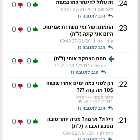
.
24
זה עלול להיגמר כמו גבעות
0
0
לאס ווגס
27/01/2011 09:51
הגב לתגובה זו
.
23
התמונה של זמי משדרת אמינות.
0
0
היום אני קונה (ל"ת)
עתיד ורוד
27/01/2011 09:48
הגב לתגובה זו
חחח הצחקת אותי (ל"ת)
0
0
מתושלח
27/01/2011 17:41
הגב לתגובה זו
.
22
רק לפני כמה ימים אמרו ששוה
0
0
10$ מה קרה ???
פלוריסטם==== פרח
27/01/2011 09:45
הגב לתגובה זו
.
21
דילול? אז מה? מניה יותר טובה
0
0
מטבע הכבדה (ל"ת)
ארכילון
27/01/2011 09:45
הגב לתגובה זו