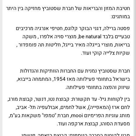
חטיבת המזון והבריאות של חברת שסטוביץ מחזיקה בין היתר
במותגים:
פסטה ברילה, דגני הבוקר קלוגס, חטיפי אנרגיה מרכיבים
טבעיים בלבד be natural, מוצרי סויה אלפרו , משקה
בריאות, מוצרי בייגלה מאיר בייגל, חליטות תה פומפדור ,
שקיות צלייה קוקי ועוד.
חברת שסטוביץ נמנית עם החברות הוותיקות והגדולות
בישראל בתחומי פעילותה מאז 1954, המתמחה בייבוא,
שיווק והפצה בתחומי פעילותה.
בין לקוחות גיל- עד תקשורת: קבוצת נטו, דנשר, קבוצת מורג,
לחם ארז (המאפייה), אשל לחמים, אבולעפיה תל- אביב,
מותג עוגיות הפרימיום mooi, חברת "טמפו" משקאות בע"מ,
מסעדת הסוהו, קבוצת ארקפה ועוד.
מבין לקוחות החברה הנוספים: קבוצת הזאפה, פישמן