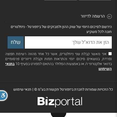
הרשמה לדיוור
הירשם לסיכום היומי של שוק ההון ולמבזקים של ביזפורטל - ניוזלטרים
חובה לכל משקיע
אני מאשר קבלת שני ניוזלטרים, אשר כל אחד מהווה רשימת תפוצה
נפרדת, בנושאים סיכום יומי והתראות חמות וקבלת דיוורים פרסומיים
בדואר אלקטרוני ו/ או באמצעות הסלולר בהתאם למפורט בסעיף 10
בתנאי
השימוש
כל הזכויות שמורות לחברת ביזפורטל תקשורת בע"מ ©
|
תנאי שימוש