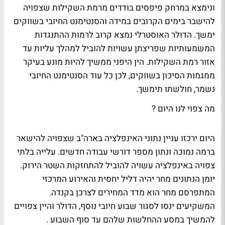
ונימצא במרחק פיפסים בודדים מרמת השקילות שצפויה
להישבר בימים הקרובים במידה והסנטימנט החיובי בשווקים
ימשך. הדולר האוסטרלי נמצא קרוב לרמות ההתנגדות
המשמעותיות שפריצתן עשויות להוביל למהלך עליות עד
אזור רמת השקילות. הין היפני ממשיך להיות מונע בעיקר
ממגמות הסיכון בשווקים, לכן כל עוד הסנטימנט החיובי
נשמר, חולשתו תימשך.
מה צפוי לנו היום ?
היום ירכזו עניין נתוני האינפלציה בארה"ב שצפויה להישאר
ברמה נמוכה ונתון מספר דורשי עבודה חדשים. עלייה בלתי
צפויה באינפלציה עשויה להוביל להתחזקות השטר הירוק.
יומן הנתונים מחר יהיה דליל יחסית והאירוע המרכזי
המתפרסם מחר הוא מדד המחירים לצרכן בקנדה.
המשקיעים ינסו לסגור שבוע חיובי נוסף, הדולר והיין צפויים
להמשיך במסע ההחלשות שלהם עד סוף השבוע .