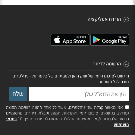
הורדת אפליקציה
הרשמה לדיוור
הירשם לסיכום היומי של שוק ההון ולמבזקים של ביזפורטל - ניוזלטרים
חובה לכל משקיע
אני מאשר קבלת שני ניוזלטרים, אשר כל אחד מהווה רשימת תפוצה
נפרדת, בנושאים סיכום יומי והתראות חמות וקבלת דיוורים פרסומיים
בדואר אלקטרוני ו/ או באמצעות הסלולר בהתאם למפורט בסעיף 10
בתנאי
השימוש