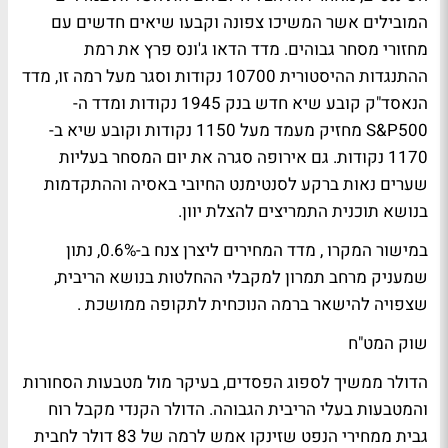
המובילים אשר המשיכו צפונה וקבעו שיאים חדשים עם
מחזורי מסחר גבוהים. מדד הדאו ג'ונס פרץ את רמת
ההתנגדות ההיסטורית 10700 נקודות וסגר מעל רמה זו, מדד
הנאסד"ק קובע שיא חדש בנק 1945 נקודות ומדד ה-
S&P500 מחזיק מעמד מעל 1150 נקודות וקובע שיא ב-
1170 נקודות. גם אירופה סגרה את יום המסחר בעליות
שערים נאות ברקע לסנטימנט החיובי באסיה וההתקדמות
בנושא תוכנית התמריצים להצלת יוון.
במישור המקרו , מדד המחירים ליצרן צנח ב-0.6%, נתון
שמעניק מרחב תמרון למקבלי ההחלטות בנושא הריבית,
שצפויה להישאר ברמה הנוכחית לתקופה ממושכת .
שוק המט"ח
הדולר ממשיך לספוג הפסדים, בעיקר מול מטבעות הסחורות
והמטבעות בעלי הריבית הגבוהה. הדולר הקנדי מקבל רוח
גבית ממחירי הנפט שזינקו אמש לרמה של 83 דולר לחבית