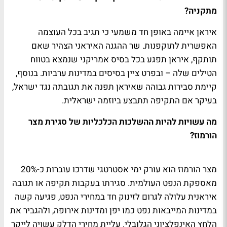
מתקניה?
איראן איימה באופן חד משמעי כי תגיב בכל העוצמה
האפשרית לתוקפנות. שר ההגנה האיראני הצהיר שאם
תותקף, איראן תפגע בכל בסיס אמריקני שנמצא בטווח
הטילים שלה – ובפרט ציין בסיסים במדינות ערביות. בנוסף,
קיימת סבירות גבוהה שאיראן תפנה את תגובתה נגד ישראל,
בעיקר אם התקיפה תתבצע ביוזמה ישראלית.
מה עשויות להיות ההשלכות הכלכליות של סגירת מצר
הורמוז?
מצר הורמוז הוא עורק ימי אסטרטגי שדרכו עוברות כ-20%
מאספקת הנפט העולמית. סגירתו בעקבות תקיפה או תגובה
איראנית עלולה לגרום לזינוק חד במחירי הנפט, פגיעה קשה
במדינות המייבאות נפט כמו יפן ומדינות אירופה, ולהגביר את
הלחץ האינפלציוני הגלובלי. עליית מחירי הדלק עשויה לייקר