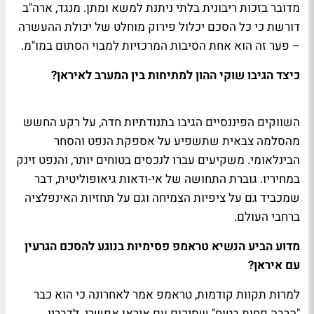
מדובר בזכות ריבונית בלתי ניתנת למשא ומתן. מנגד, ארה"ב
דורשת כי כל הסכם יכלול פירוק מוחלט של יכולת ההעשרה
– פער זה הוא אחת הסיבות המרכזיות למבוי הסתום במו"מ.
כיצד הגיבו שוקי ההון למתיחות בין המערב לאיראן?
השווקים הפיננסיים הגיבו בתנודתיות חדה, על רקע החשש
מהסלמה צבאית שתשפיע על אספקת הנפט והסחר
הבינלאומי. משקיעים עברו לנכסים בטוחים יותר, והנפט זינק
במחיריו. גוברת התחושה של אי-ודאות גיאופוליטית, דבר
שמכביד גם על ציפיות הצמיחה וגם על תחזיות האינפלציה
ברחבי העולם.
מדוע הביע הנשיא טראמפ פסימיות בנוגע להסכם הגרעין
עם איראן?
למרות תקוות קודמות, טראמפ אמר לאחרונה כי הוא כבר
"הרבה פחות בטוח" שסיכום עם איראן אפשרי. לדבריו,