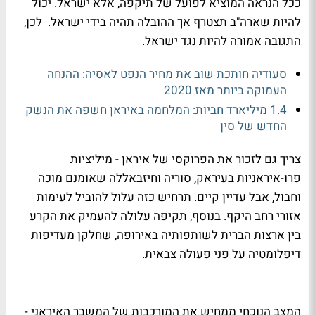
ככל הנראה המוציא לפועל של תיקפה, אלא ישראל. יכול
להיות שארה"ב תצטרף אך ההובלה תהיה בידי ישראל. לכן,
התגובה אמורה להיות נגד ישראל.
סעודיה חותכת שוב את מחיר הנפט לאסיה: ההנחה
העמוקה ביותר מאז 2020
1.4 מיליארד חביות: המלחמה באיראן חשפה את הנשק
החדש של סין
צריך גם לזכור את הפרוקסי של איראן - מיליציות
פרו-איראניות בעיראק, סוריה וחיזבאללה שאומנם מוכה
וחבול, אבל עדיין קיים. תרחיש כזה עלול להוביל לעימות
אזורי רחב היקף. בנוסף, תקיפה עלולה להעמיק את הקרע
בין ארצות הברית לשותפותיה באירופה, שחלקן מעדיפות
דיפלומטיה על פני פעולה צבאית.
המצב הנוכחי ממחיש את המורכבות של המשבר האיראני -