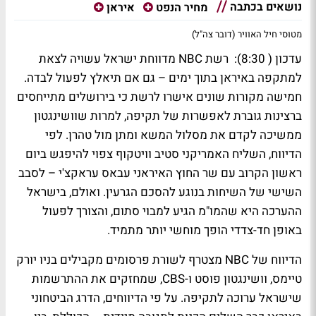
נושאים בכתבה
מחיר הנפט
איראן
מטוסי חיל האוויר (דובר צה"ל)
עדכון ( 8:30): רשת NBC מדווחת ישראל עשויה לצאת
למתקפה באיראן בתוך ימים – גם אם תיאלץ לפעול לבדה.
חמישה מקורות שונים אישרו לרשת כי בירושלים מתייחסים
ברצינות גוברת לאפשרות של תקיפה, למרות שוושינגטון
ממשיכה לקדם את מסלול המשא ומתן מול טהרן. לפי
הדיווח, השליח האמריקני סטיב וויטקוף צפוי להיפגש ביום
ראשון הקרוב עם שר החוץ האיראני עבאס עראקצ'י – לסבב
השישי של השיחות בנוגע להסכם הגרעין. ואולם, בישראל
ההערכה היא שהמו"מ הגיע למבוי סתום, והצורך לפעול
באופן חד-צדדי הופך מוחשי יותר מתמיד.
הדיווח של NBC מצטרף לשורת פרסומים מקבילים בניו יורק
טיימס, וושינגטון פוסט ו-CBS, שמחזקים את ההתרשמות
שישראל ערוכה לתקיפה. על פי הדיווחים, הדרג הביטחוני