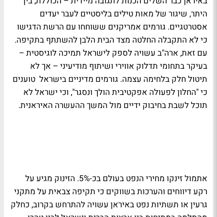
באיראן כבר השלים הכנות לתגובה מיידית – הכוללת, בין
היתר, שיגור של מאות טילים בליסטיים לעבר יעדים
אסטרטגיים. גורמים אמריקנים ששוחחו עם הרשת הדגישו
כי לא התקבלה החלטה מצד הבית הלבן להשתתף בתקיפה.
עם זאת, ארה"ב עשויה לספק לישראל תמיכה לוגיסטית –
בעיקר בתחומי תדלוק אווירי ושיתוף מודיעיני – אך לא
תיטול חלק בלחימה עצמה. גורמים מדיניים בישראל טוענים
כי "החלון לפעולה אפקטיבית הולך ונסגר", וכי ישראל לא
תוכל לשבת בחיבוק ידיים מול המשך ההעשרה האיראנית.
אתמול זינקו מחירי הנפט בעולם בכ-5%. הזינוק מגיע על
רקע דיווחים והערכות בשווקים כי תקיפה צבאית על מתקני
גרעין או תשתיות נפט באיראן עשויה להתרחש בקרוב, כחלק