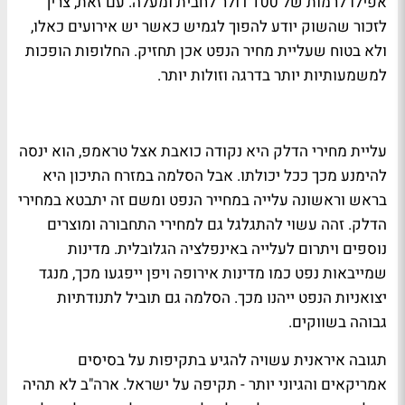
אפילו לרמות של 100 דולר לחבית ומעלה. עם זאת, צריך
לזכור שהשוק יודע להפוך לגמיש כאשר יש אירועים כאלו,
ולא בטוח שעליית מחיר הנפט אכן תחזיק. החלופות הופכות
למשמעותיות יותר בדרגה וזולות יותר.
עליית מחירי הדלק היא נקודה כואבת אצל טראמפ, הוא ינסה
להימנע מכך ככל יכולתו. אבל הסלמה במזרח התיכון היא
בראש וראשונה עלייה במחייר הנפט ומשם זה יתבטא במחירי
הדלק. זהה עשוי להתגלגל גם למחירי התחבורה ומוצרים
נוספים ויתרום לעלייה באינפלציה הגלובלית. מדינות
שמייבאות נפט כמו מדינות אירופה ויפן ייפגעו מכך, מנגד
יצואניות הנפט ייהנו מכך. הסלמה גם תוביל לתנודתיות
גבוהה בשווקים.
תגובה איראנית עשויה להגיע בתקיפות על בסיסים
אמריקאים והגיוני יותר - תקיפה על ישראל. ארה"ב לא תהיה