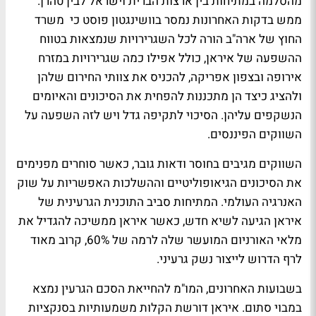
מהסלמה במתיחות בין ארצות הברית וישראל לבין טהרן.
ממש בדקות האחרונות נמסר בוושינגטון פוסט כי משרד
החוץ של ארה"ב הורה לכל השגרירויות שנמצאות בטווח
ההשפעה של איראן, כולל אפילו כמה שגרירויות במזרח
אירופה ובצפון אפריקה, להכניס את צוותי החירום שלהן
ולהציג כיצד הן מתכננות להפחית את הסיכונים והאיומים
הנשקפים עליהן. הסיכוי לתקיפה גדל ויש לזה השפעה על
השווקים הפיננסים.
השווקים מגיבים בחוסר ודאות גובר, כאשר סוחרים מפנימים
את הסיכונים הגיאופוליטיים וההשלכות האפשריות על שוק
האנרגיה העולמי. המתיחות סביב התוכנית הגרעינית של
איראן הגיעה לשיא חדש, כאשר איראן ממשיכה להגדיל את
מלאי האורניום המועשר שלה לרמה של 60%, קרוב מאוד
לרף הדרוש לייצור נשק גרעיני.
בשבועות האחרונים, המו"מ להחייאת הסכם הגרעין נמצא
במבוי סתום. איראן דורשת הקלות משמעותיות בסנקציות