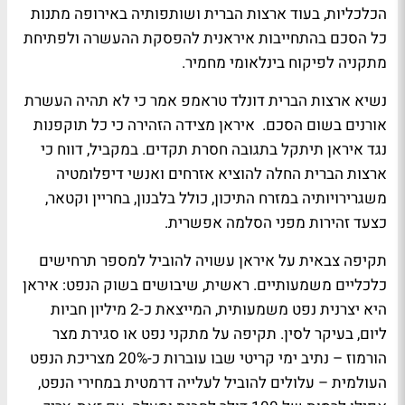
הכלכליות, בעוד ארצות הברית ושותפותיה באירופה מתנות
כל הסכם בהתחייבות איראנית להפסקת ההעשרה ולפתיחת
מתקניה לפיקוח בינלאומי מחמיר.
נשיא ארצות הברית דונלד טראמפ אמר כי לא תהיה העשרת
אורנים בשום הסכם. איראן מצידה הזהירה כי כל תוקפנות
נגד איראן תיתקל בתגובה חסרת תקדים. במקביל, דווח כי
ארצות הברית החלה להוציא אזרחים ואנשי דיפלומטיה
משגרירויותיה במזרח התיכון, כולל בלבנון, בחריין וקטאר,
כצעד זהירות מפני הסלמה אפשרית.
תקיפה צבאית על איראן עשויה להוביל למספר תרחישים
כלכליים משמעותיים. ראשית, שיבושים בשוק הנפט: איראן
היא יצרנית נפט משמעותית, המייצאת כ-2 מיליון חביות
ליום, בעיקר לסין. תקיפה על מתקני נפט או סגירת מצר
הורמוז – נתיב ימי קריטי שבו עוברות כ-20% מצריכת הנפט
העולמית – עלולים להוביל לעלייה דרמטית במחירי הנפט,