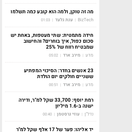
מה זה טוקן, ולמה הוא קובע כמה תשלמו
BizTech
ענת גלעד
01:03
|
|
חידה מתמטית: שתי מעטפות, באחת יש
סכום כפול, איך בוחרים? והחישוב
שמבטיח רווח של 25%
מדע
מירב ארד
05:02
|
|
23 אנשים בחדר: הסיכוי המפתיע
ששניים חולקים יום הולדת
מדע
מירב ארד
00:51
|
|
רמת יוסף: 33,700 שקל למ"ר, ודירה
ישנה ב-1.6 מיליון
נדל"ן
עוזי גרסטמן
00:40
|
|
יד אליהו: פער של 17 אלף שקל למ"ר