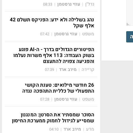
נדל"ן
עוזי גרסטמן
08:33
|
|
נהג בשלילה ולא ידע: הפניקס תשלם 42
אלף שקל
משפט
עוזי גרסטמן
07:42
|
|
ה
הפיטורים הגדולים בדרך - ה-AI פוגע
בשוק העבודה: 113 אלף משרות נעלמו
והפגיעה צפויה להתעצם
קריירה
מירב ארד
07:39
|
|
26 חודשי מילואים: טענת הקושי
התפעולי של כללית התהפכה נגדה
משפט
עוזי גרסטמן
07:28
|
|
הסוכר שמסתיר את הסרטן: המנגנון
שמסייע לגידול לחמוק ממערכת החיסון
מדע
מירב ארד
04:10
|
|