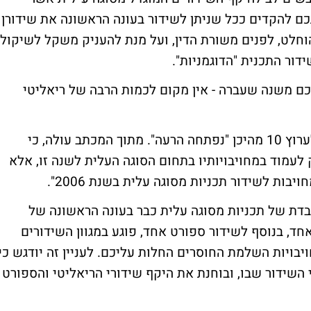
כם להקדים ככל שניתן לשידור בעונה הראשונה את שידורן
וחלט, לפנים משורת הדין, ועל מנת להעניק משקל לשיקול
ור התכנית "הדוגמניות".
ם משנה שעברה - אין מקום לכמות הרבה של ריאליטי
הרשות השנייה, במכתבו של סמירה הזכירה לערוץ 10 מהיכן "נפתחה הרעה". מתוך המכתב עולה, כי
נדרש בשנת השידורים 2008 לא רק לעמוד במחויבויותיו בתחום הסוגה העלית לשנה זו, אלא
ות לשידור תכניות מסוגה עלית בשנת 2006".
בדת של תכניות מסוגה עלית כבר בעונה הראשונה של
ליטי בשבוע אחד, בנוסף לשידור ספורט אחד, פוגע במגוון השידורים
יבויות השלמת החוסרים החלות עליכם. לעניין זה יודגש כי
השידור שבו, ובוחנת את היקף שידורי הריאליטי והספורט