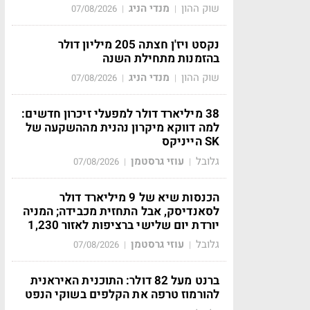
שוק ההון
מנדי הניג
07/08/2026
|
|
נקסט ויז'ן חצתה 205 מיליון דולר
בהזמנות מתחילת השנה
שוק ההון
מנדי הניג
07/08/2026
|
|
38 מיליארד דולר למפעלי זיכרון חדשים:
למה דווקא מיקרון נהנית מההשקעה של
SK הייניקס
גלובל
עוזי גרסטמן
07/08/2026
|
|
הכנסות שיא של 9 מיליארד דולר
לסאנדיסק, אבל התחזית מכבידה; המניה
יורדת יום שלישי ברציפות לאזור 1,230
גלובל
עוזי גרסטמן
07/08/2026
|
|
ברנט מעל 82 דולר: התוכנית האיראנית
להורמוז טרפה את הקלפים בשוקי הנפט