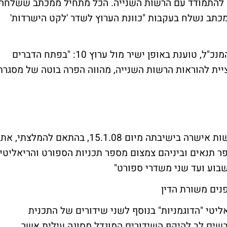
עדיפה להתמודד עם הרשות השנייה. הכל מתחיל ממכתב ששלחה
מכתב נשלח בעקבות "כוונת הערוץ לשדר 'לקט הישרדות'
הרשות השנייה, במילותיו של מנשה סמירה, המנכ"ל, טוענת באופן ישיר מול ערוץ 10: "בפתח הדברים
לציית להוראות הרשות השנייה, מהווה הפרה בוטה של מסגרת
"ולגוף העניין, ועדת הטלוויזיה של מועצת הרשות אישרה בישיבתה מיום 15.1.08, בהתאם להמלצתי, את
ר תנאים וביניהם צמצום מספר תכניות הספורט והריאליטי
שבוע ועד שני משדרי ספורט"
נים משורת הדין
טי "הדוגמניות" בנוסף לשני שידורים של התכנית
ובשים לב להיקף השידורים המוגדל מסוגה עילית אשר