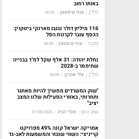
באותו רחוב
נדל"ן
עוזי גרסטמן
00:30
|
|
116 מיליון דולר נגנבו מארנקי ביטקוין:
הכסף עובר לקרנות הסל
גלובל
עוזי גרסטמן
00:08
|
|
נחלת יהודה: 31 אלף שקל למ"ר בבנייה
שתימסר ב-2028
נדל"ן
צלי אהרון
00:09
|
|
"שוק המשרדים ממשיך להיות מאתגר
ותחרותי, באזורי הפעילות שלנו המצב
יציב"
שוק ההון
מנדי הניג
07/08/2026
|
|
אמריקה ישראל קונה 49% מפרויקט
קריניצי: השווי שנגזר והמשמעות לאב-גד