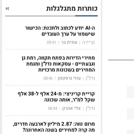
כותרות מתגלגלות
ה-AI יודע לכתוב ולתכנת: הכישור
שישמור על ערך העובדים
קריירה
עמית בר
09:51
|
|
מחירי הדירות בפתח תקווה, רמת גן
וגבעתיים - עסקאות נדל"ן ומגמת
המחירים בשכונות מרכזיות
נדל"ן
עוזי גרסטמן
08:46
|
|
קריית קריניצי: מ-24 אלף ל-38 אלף
שקל למ״ר, אותה שכונה
נדל"ן
צלי אהרון
08:34
|
|
מרום נווה: 2.87 מיליון לארבעה חדרים,
מה קרה למחירים בשנה האחרונה?