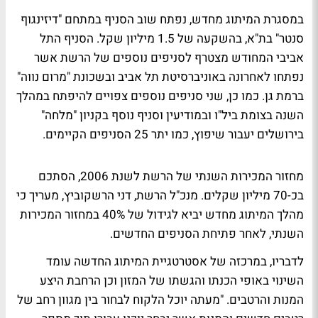
במסגרת המיתוג מחדש, נפתח שוב הסניף במתחם "דיזינגוף
סנטר" בת"א, בהשקעה של 1.5 מיליון שקל. הסניף התל
אביבי המחודש מצטרף לסניפים נוספים של הרשת אשר
נפתחו לאחרונה באוניברסיטת תל אביב ובשכונת "מרום נווה"
ברמת גן. כמו כן, שני סניפים נוספים צפויים להיפתח במהלך
השנה בצומת ביל"ו ובמודיעין וסניף נוסף בקניון "מלחה"
בירושלים יעבור שיפוץ, כמו יתר 25 הסניפים הקיימים.
מחזור המכירות השנתי של הרשת לשנת 2006, הסתכם
בכ-70 מיליון שקלים. מנכ"ל הרשת, דני הרשקוביץ, מעריך כי
מהלך המיתוג מחדש יביא לגידול של 40% במחזור המכירות
השנתי, לאחר פתיחת הסניפים החדשים.
לדבריו, במרכזה של אסטרטגיית המיתוג החדשה עומד
השינוי באופי הכנתו והגשתו של המזון וכן הרחבת היצע
המנות והרטבים. "מעתה יוכל הלקוח לבחור בין מגוון רחב של