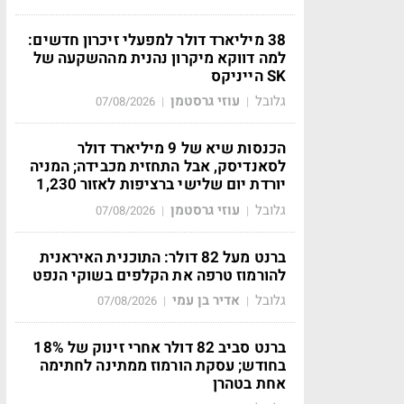
38 מיליארד דולר למפעלי זיכרון חדשים:
למה דווקא מיקרון נהנית מההשקעה של
SK הייניקס
גלובל
עוזי גרסטמן
07/08/2026
|
|
הכנסות שיא של 9 מיליארד דולר
לסאנדיסק, אבל התחזית מכבידה; המניה
יורדת יום שלישי ברציפות לאזור 1,230
גלובל
עוזי גרסטמן
07/08/2026
|
|
ברנט מעל 82 דולר: התוכנית האיראנית
להורמוז טרפה את הקלפים בשוקי הנפט
גלובל
אדיר בן עמי
07/08/2026
|
|
ברנט סביב 82 דולר אחרי זינוק של 18%
בחודש; עסקת הורמוז ממתינה לחתימה
אחת בטהרן