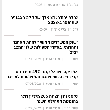
גלובל
עוזי גרסטמן
00:08
|
|
נחלת יהודה: 31 אלף שקל למ"ר בבנייה
שתימסר ב-2028
נדל"ן
צלי אהרון
00:09
|
|
"שוק המשרדים ממשיך להיות מאתגר
ותחרותי, באזורי הפעילות שלנו המצב
יציב"
שוק ההון
מנדי הניג
07/08/2026
|
|
אמריקה ישראל קונה 49% מפרויקט
קריניצי: השווי שנגזר והמשמעות לאב-גד
שוק ההון
מנדי הניג
07/08/2026
|
|
נקסט ויז'ן חצתה 205 מיליון דולר
בהזמנות מתחילת השנה
שוק ההון
מנדי הניג
07/08/2026
|
|