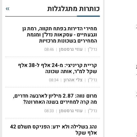
כותרות מתגלגלות
מחירי הדירות בפתח תקווה, רמת גן
וגבעתיים - עסקאות נדל"ן ומגמת
המחירים בשכונות מרכזיות
נדל"ן
עוזי גרסטמן
08:46
|
|
קריית קריניצי: מ-24 אלף ל-38 אלף
שקל למ״ר, אותה שכונה
נדל"ן
צלי אהרון
08:34
|
|
מרום נווה: 2.87 מיליון לארבעה חדרים,
מה קרה למחירים בשנה האחרונה?
נדל"ן
עוזי גרסטמן
08:33
|
|
נהג בשלילה ולא ידע: הפניקס תשלם 42
אלף שקל