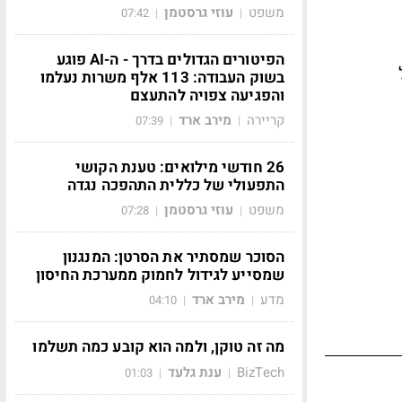
משפט
עוזי גרסטמן
07:42
|
|
הפיטורים הגדולים בדרך - ה-AI פוגע
בשוק העבודה: 113 אלף משרות נעלמו
והפגיעה צפויה להתעצם
קריירה
מירב ארד
07:39
|
|
26 חודשי מילואים: טענת הקושי
התפעולי של כללית התהפכה נגדה
משפט
עוזי גרסטמן
07:28
|
|
הסוכר שמסתיר את הסרטן: המנגנון
שמסייע לגידול לחמוק ממערכת החיסון
מדע
מירב ארד
04:10
|
|
מה זה טוקן, ולמה הוא קובע כמה תשלמו
BizTech
ענת גלעד
01:03
|
|