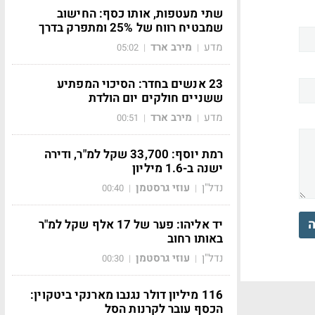
שתי מעטפות, אותו כסף: החישוב
שמבטיח רווח של 25% ומתפרק בדרך
מדע
מירב ארד
05:02
|
|
23 אנשים בחדר: הסיכוי המפתיע
ששניים חולקים יום הולדת
מדע
מירב ארד
00:51
|
|
רמת יוסף: 33,700 שקל למ"ר, ודירה
ישנה ב-1.6 מיליון
נדל"ן
עוזי גרסטמן
00:40
|
|
ה
יד אליהו: פער של 17 אלף שקל למ"ר
באותו רחוב
נדל"ן
עוזי גרסטמן
00:30
|
|
116 מיליון דולר נגנבו מארנקי ביטקוין:
הכסף עובר לקרנות הסל