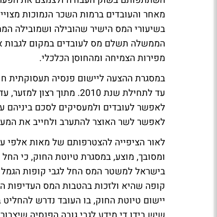
השתתפותם בשוק העבודה ולצמצם את הפערים 
מאחר והעובדים ברמות השכר הנמוכות מצויי
בשיעורי המס הישיר שהובילה ושמובילה הממ
הממשלה תשלם מס לעובדים במקום לגבות או
מפירות הצמיחה ומהחוסן הכלכלי.
במסגרת ההצעה ליישום פנסיה תעסוקתית חובה
עד לתחילת שנת 2010. מתוך
לאפשר לשר האוצר להתערב ולחייב את המעסי
לאור הציפייה להצטרפותם של מאות אלפי עוב
בישראל למשטר המס החל לגבי קופות הגמל 
קופה שהיא ולזכות בהטבות המס העדיפות הנ
יישום טיוטת החוק, בו העובד נדרש להחליט ב
שיש בידו די מידע לגבי גובה הפנסיה שיצבור