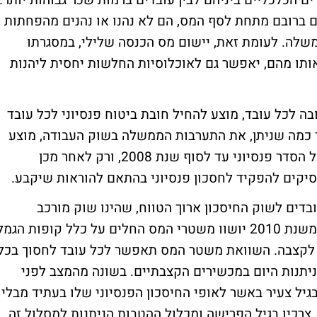
הכלכליים ביניהם לבין עובדים ברמות שכר גבוהות יותר.
ם ברובם מתחת לסף המס, הם לא נהנו או נהנים מהפחתות
שלה. לעומת זאת, יישום מס הכנסה שלילי, במסגרתו
תו מהם, יאפשר גם לאוכלוסיות החלשות יחסית ליהנות
 לכל עובד, מוצע להחיל חובת ביטוח פנסיוני לכל עובד
 רצון למזער, עד כמה שניתן, את התערבות הממשלה בשוק העבודה, מוצע
לאפשר לעובדים ולמעסיקים לסכם ביניהם על הסדר פנסיוני עד לסוף שנת 2008, ורק לאחר מכן
קים להפקיד לחסכון פנסיוני בהתאם להוראות שיקבע.
דים לשוק החיסכון ארוך הטווח, שהינו שוק מורכב
ומסובך, מוצע, במסגרת טיוטת החוק, כי החל משנת 2010 יושוו משטרי המס החלים על כלל קופות הגמ
לקצבה. השוואת משטר המס תאפשר לכל עובד לחסוך בכל
יתנות היום במכשירים הקצבתיים. בשונה מהמצב לפני
גיל צעיר באשר לאופי החיסכון הפנסיוני שלו בעתיד מבלי
, צרכיו בגיל הפרישה ומכלול ההטבות הניתנות למסלול זה