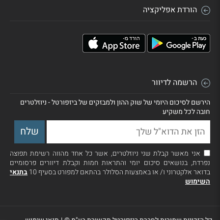
הורדת אפליקציה
הרשמה לדיוור
הירשם לסיכום היומי של שוק ההון ולמבזקים של ביזפורטל - ניוזלטרים
חובה לכל משקיע
אני מאשר קבלת שני ניוזלטרים, אשר כל אחד מהווה רשימת תפוצה
נפרדת, בנושאים סיכום יומי והתראות חמות וקבלת דיוורים פרסומיים
בדואר אלקטרוני ו/ או באמצעות הסלולר בהתאם למפורט בסעיף 10
בתנאי
השימוש