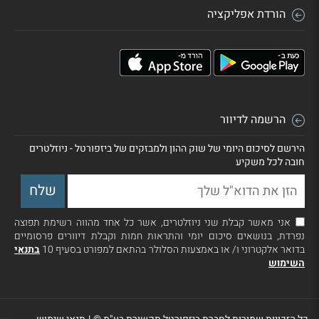
הורדת אפליקציה
הרשמה לדיוור
הירשם לסיכום היומי של שוק ההון ולמבזקים של ביזפורטל - ניוזלטרים
חובה לכל משקיע
אני מאשר קבלת שני ניוזלטרים, אשר כל אחד מהווה רשימת תפוצה
נפרדת, בנושאים סיכום יומי והתראות חמות וקבלת דיוורים פרסומיים
בדואר אלקטרוני ו/ או באמצעות הסלולר בהתאם למפורט בסעיף 10
בתנאי
השימוש