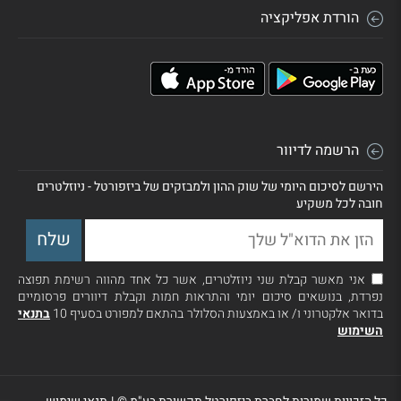
הורדת אפליקציה
הרשמה לדיוור
הירשם לסיכום היומי של שוק ההון ולמבזקים של ביזפורטל - ניוזלטרים
חובה לכל משקיע
אני מאשר קבלת שני ניוזלטרים, אשר כל אחד מהווה רשימת תפוצה
נפרדת, בנושאים סיכום יומי והתראות חמות וקבלת דיוורים פרסומיים
בדואר אלקטרוני ו/ או באמצעות הסלולר בהתאם למפורט בסעיף 10
בתנאי
השימוש