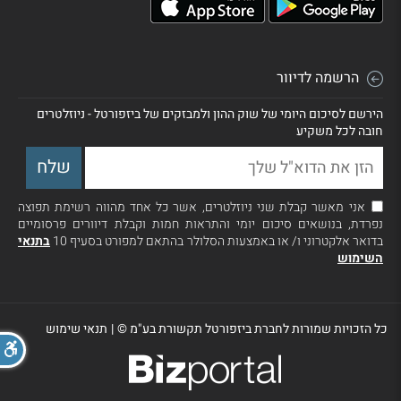
הרשמה לדיוור
הירשם לסיכום היומי של שוק ההון ולמבזקים של ביזפורטל - ניוזלטרים
חובה לכל משקיע
אני מאשר קבלת שני ניוזלטרים, אשר כל אחד מהווה רשימת תפוצה
נפרדת, בנושאים סיכום יומי והתראות חמות וקבלת דיוורים פרסומיים
בדואר אלקטרוני ו/ או באמצעות הסלולר בהתאם למפורט בסעיף 10
בתנאי
השימוש
כל הזכויות שמורות לחברת ביזפורטל תקשורת בע"מ ©
|
תנאי שימוש