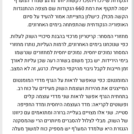
הנקודות שילכו ויהפכו לקשות יותר מרגע שמדד המעו"ף
ינסה לתקוף את רמת 660 הנקודות שם מצפה ההתנגדות
הקשה מכולן. כישלון בחצייתה אמור להעיד על סיום
האופוריה הנקודתית שהתפתחה בימים האחרונים.
מחזורי המסחר: קריטריון מרכזי בהבנת סיכויי השוק לעלות.
כפי שנוכחנו בימים האחרונים, לרמות העליות, נותרו מחזורי
המסחר נמוכים יחסית. נמוכים יחסית למחזורים שנרשמו
בימי הירידות. יש בכך משום בשורה רעה שכן עליות לאורך
זמן חייבות לקבל גיבוי מהיקפי הפעילו. כרגע, זה לא המצב.
המומנטום: כפי שאפשר לראות על הגרף מדדי המומנטום
המייצגים את מהירות ועוצמת השוק מעידים על כוח רב.
בתחתית הגרף אפשר לראות שני מדדי עוצמה קלים
ופשוטים לקריאה: מדד העוצמה היחסית ומדד החפיפה
סטייה. שני אלו מצויים בעלייה ברורה ומתואמים עם כיוונו
של השוק. מבלי לצלול להסברים מיותרים הרי שהמסקנה
הנגזרת היא שלמדד המעו"ף יש מספיק כוח למשוך מעלה