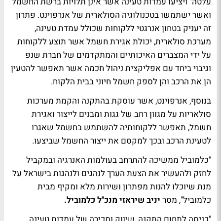
עלטה" ויציעו עמדות טעינה אשר אינן תלויות ברשת החשמל
ואשר ישתמשו בטכנולוגיה הסולארית של אנרפוינט. פתרון
זה יעניק בטחון אנרגטי ללקוחות שכולל עמדת טעינה,
מערכת סולארית, יכולת אגירת חשמל אשר תוצע ללקוחות
על ידי המצברים האיכותיים והמתקדמים של חברת שנפ
וגיבוי ביחד עם אפליקצית ניהול חכמה אשר תאפשר להטעין
הן את הרכב והן לספק חשמל חיוני בבית הלקוח.
בנוסף, אנרפוינט, אשר עוסקת בהתקנה והקמת מערכות
סולאריות על מגוון רחב של גגות ומבנים לייצור ואגירת
חשמל, תאפשר ללקוחותיה להשתמש בחשמל שאגרו
לטעינת הרכב ובכך למקסם את ייצור החשמל שביצעו.
"כלמוביל ממשיכה להתרחב בעולמות האנרגיה ובמקביל
לחזק ולהעשיר את הצעת הערך לנהגים ולנהגות בישראל על
מנת שיוכלו להנות מפתרון ושירות מלא ומקיף מבית
כלמוביל", מסר
יניב שיראזי מנכ"ל כלמוביל.
"כניסה לתחום התקנה, שיווק ומכירה של עמדות טעינה