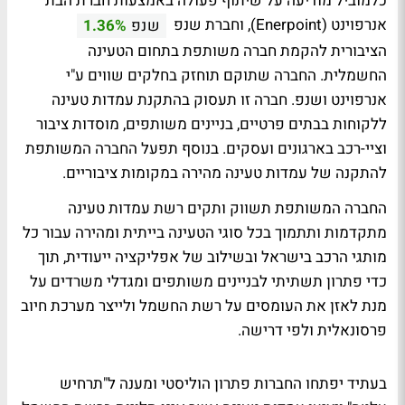
כלמוביל מודיעה על שיתוף פעולה באמצעות חברת הבת
אנרפוינט (Enerpoint), וחברת שנפ
שנפ
1.36%
הציבורית להקמת חברה משותפת בתחום הטעינה
החשמלית. החברה שתוקם תוחזק בחלקים שווים ע"י
אנרפוינט ושנפ. חברה זו תעסוק בהתקנת עמדות טעינה
ללקוחות בבתים פרטיים, בניינים משותפים, מוסדות ציבור
וציי-רכב בארגונים ועסקים. בנוסף תפעל החברה המשותפת
להתקנה של עמדות טעינה מהירה במקומות ציבוריים.
החברה המשותפת תשווק ותקים רשת עמדות טעינה
מתקדמות ותתמוך בכל סוגי הטעינה בייתית ומהירה עבור כל
מותגי הרכב בישראל ובשילוב של אפליקציה ייעודית, תוך
כדי פתרון תשתיתי לבניינים משותפים ומגדלי משרדים על
מנת לאזן את העומסים על רשת החשמל ולייצר מערכת חיוב
פרסונאלית ולפי דרישה.
בעתיד יפתחו החברות פתרון הוליסטי ומענה ל"תרחיש