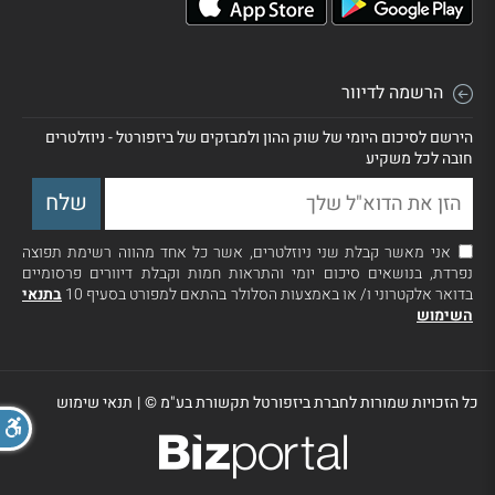
הרשמה לדיוור
הירשם לסיכום היומי של שוק ההון ולמבזקים של ביזפורטל - ניוזלטרים
חובה לכל משקיע
אני מאשר קבלת שני ניוזלטרים, אשר כל אחד מהווה רשימת תפוצה
נפרדת, בנושאים סיכום יומי והתראות חמות וקבלת דיוורים פרסומיים
בדואר אלקטרוני ו/ או באמצעות הסלולר בהתאם למפורט בסעיף 10
בתנאי
השימוש
כל הזכויות שמורות לחברת ביזפורטל תקשורת בע"מ ©
|
תנאי שימוש