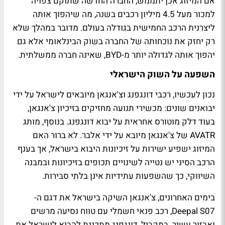
אם המיזוג אכן יתממש, החברה החדשה שתוקם צפויה
למכור מעל 4.5 מיליון רכבים בשנה, מה שיהפוך אותה
ליצרנית הרכב החמישית בגודלה בעולם. מדובר במהלך שלא
רק יחזק את נוכחותה של החברה בשוק הבינלאומי אלא גם
יהפוך אותה לגדולה יותר מ-BYD, שאינה חברה ממשלתית.
השפעה על השוק הישראלי
נכון לעכשיו, רכבי דונגפנג וצ'אנגאן מיובאים לישראל על ידי
יבואנים שונים: מכשירי תנועה מחזיקים בזיכיון צ'אנגאן,
בעוד דלק מוטורס אחראית על יבוא דונגפנג. בנוסף, מותג
AVATR של צ'אנגאן מיובא על ידי אלבר. לא ברור האם
המיזוג ישפיע ישירות על זיכיונות היבוא בישראל, אך בענף
הרכב הסיני יש נטייה לשינויים תכופים בזיכיונות ובמבנה
השיווקי, כך שהשפעות עתידיות אינן בלתי סבירות.
בימים האחרונים, צ'אנגאן השיקה בישראל את דגם ה-
Deepal S07, רכב פנאי חשמלי עם טווח נסיעה מרשים
ואבזור עשיר. במקביל, דונגפנג מתכננת להביא לישראל את