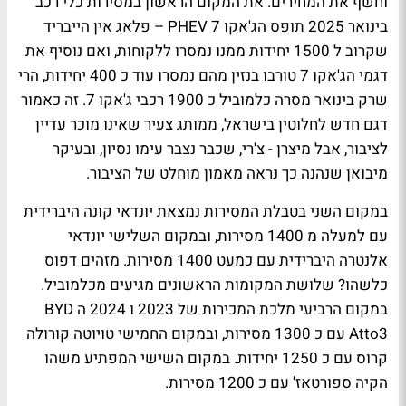
וחשף את המחירים. את המקום הראשון במסירות כלי רכב
בינואר 2025 תופס הג'אקו 7
PHEV
– פלאג אין הייבריד
שקרוב ל 1500 יחידות ממנו נמסרו ללקוחות, ואם נוסיף את
דגמי הג'אקו 7 טורבו בנזין מהם נמסרו עוד כ 400 יחידות, הרי
שרק בינואר מסרה כלמוביל כ 1900 רכבי ג'אקו 7. זה כאמור
דגם חדש לחלוטין בישראל, ממותג צעיר שאינו מוכר עדיין
לציבור, אבל מיצרן - צ'רי, שכבר נצבר עימו נסיון, ובעיקר
מיבואן שנהנה כך נראה מאמון מוחלט של הציבור.
במקום השני בטבלת המסירות נמצאת יונדאי קונה היברידית
עם למעלה מ 1400 מסירות, ובמקום השלישי יונדאי
אלנטרה היברידית עם כמעט 1400 מסירות. מזהים דפוס
כלשהו? שלושת המקומות הראשונים מגיעים מכלמוביל.
במקום הרביעי מלכת המכירות של 2023 ו 2024 ה
BYD
Atto3
עם כ 1300 מסירות, ובמקום החמישי טויוטה קורולה
קרוס עם כ 1250 יחידות. במקום השישי המפתיע משהו
הקיה ספורטאז' עם כ 1200 מסירות.