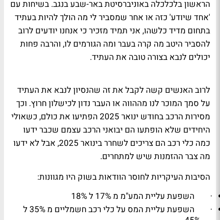
הראשון בלכלכלה באוניברסיטת באר-שבע בנגב. בשיחות עם
'אחד שיודע' כזה או אחר שמסביר לי מה הולך להיות בעתיד
בתחום מדיד כלשהו, אני תמיד מזכיר כי אנחנו יודעים לרוב
להסביר היטב מה קרה בעבר ומה הגורמים לו, והרבה פחות
יכולים לנבא בצורה טובה את העתיד.
לרוב האנשים קשה לקבל את זה שהנסיון לנבא את העתיד
על סמך המוכר לנו מההווה או העבר נדון לכישלון חרוץ. וכך
מסירות הרכב בחודש ינואר 2025 הפתיעו את כולם, כשאולי
היחידים שלא הופתעו הם יבואני הרכב עצמם שכבר ידעו
כמה כלי רכב הם צריכים לשחרר בינואר 2025, אבל לא ידעו
מה צבר ההזמנות שיש למתחרים.
הסיבות העיקריות לחוסר הוודאות בשוק היו מגוונות:
·
השפעת עליית המע"מ מ 17% ל 18%
·
השפעת עליית המס על כלי רכב חשמליים מ 35% ל