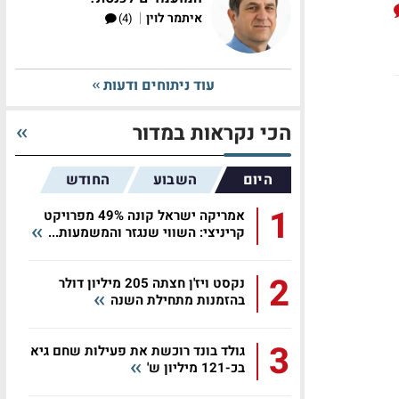
|
איתמר לוין
(4)
עוד ניתוחים ודעות
הכי נקראות במדור
היום
השבוע
החודש
1
אמריקה ישראל קונה 49% מפרויקט
קריניצי: השווי שנגזר והמשמעות...
2
נקסט ויז'ן חצתה 205 מיליון דולר
בהזמנות מתחילת השנה
3
גולד בונד רוכשת את פעילות שחם גיא
בכ-121 מיליון ש'