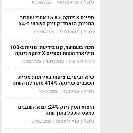
גלובל
אדיר בן עמי
07/08/2026
|
|
ספייס X זינקה 15.8% אחרי שחרור
המניות; הנאסד״ק זינק השבוע ב-5%
גלובל
צוות גלובל
07/08/2026
|
|
מכרו בשמועה, קנו בידיעה: מניות ב-100
מיליארד הוצפו וספייס X דווקא זינקה
ניתוחים ודעות
ענת גלעד
07/08/2026
|
|
שיא רביעי ברציפות באירופה: מניית
השבבים שזינקה 414% מתחילת השנה
גלובל
עמית בר
07/08/2026
|
|
היצוא מסין זינק 24%; יצוא השבבים
כמעט הוכפל בתוך שנה
גלובל
עוזי גרסטמן
07/08/2026
|
|