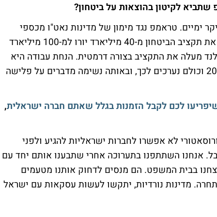
שתביא לקיטון בהוצאות על ביטחון?
יקר ימיים. טראמפ נגד מימון של מדינות נאט"ו מכספי
משלמי המיסים האמריקאים. גרמניה העלתה את תקציב הביטחון מ-40 מיליארד יורו למ-100 מיליארד
נלנד מעלה את התקציב בצורה דרמטית. הנחת עבודה היא
שתהיה מלחמה בין רוסיה לנאט"ו ב-2028-2029 וכולם נערכים לכך, ובאותה נשימה מדברים על פלישה
יפריעו לכם לקבל הזמנות בגלל שאתם חברה ישראלית
,
רוסאטורי לא אפשרו לחברות ישראליות להגיע ולפני
בל. אנחנו השתתפנו בתערוכה אחרי שתבענו אותם יחד עם
יצחנו בבית המשפט. הם מנסים לדחוק אותנו מטעמים
מתחרה. מדינות נורדיות, יתקשו לעשות עסקאות עם ישראל