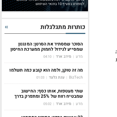
למפורט בסעיף 10 בתנאי השימוש
כותרות מתגלגלות
הסוכר שמסתיר את הסרטן: המנגנון
שמסייע לגידול לחמוק ממערכת החיסון
מדע
מירב ארד
04:10
|
|
מה זה טוקן, ולמה הוא קובע כמה תשלמו
BizTech
ענת גלעד
01:03
|
|
שתי מעטפות, אותו כסף: החישוב
שמבטיח רווח של 25% ומתפרק בדרך
מדע
מירב ארד
05:02
|
|