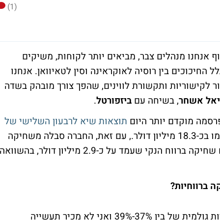
(1)
ף אנחנו מנהלים צבר, מביאים יותר לקוחות, משיקים
 החיכוכים בין רוסיה לאוקראינה וסין לטאיוואן. אנחנו
לקישוריות ותקשורת לווינים, שהפך צורך מובהק בשדה
ניאל אשחר
, בשיחה עם
ביזפורטל
.
רסמה מוקדם יותר היום
תוצאות שיא לרבעון השלישי של
, עם צמיחה של 11% בהכנסות שהסתכמו בכ-18.3 מיליון דולר., עם זאת, החברה סבלה משחיקה
ברווחיות הגולמית והתפעולית דבר שהביא גם שחיקה ברווח הנקי שעמד על כ-2.9 מיליון דולר, בהשוואה
 ברווחיות?
"אני חושב שממש לא. אורביט נמצאת ברווחיות גולמית של בין 37%-39% ואני לא מכיר תעשייה