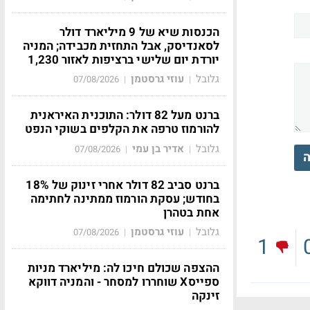
הכנסות שיא של 9 מיליארד דולר
לסאנדיסק, אבל התחזית מכבידה; המניה
יורדת יום שלישי ברציפות לאזור 1,230
גלובל
עוזי גרסטמן
07/08/2026
|
|
ברנט מעל 82 דולר: התוכנית האיראנית
להורמוז טרפה את הקלפים בשוקי הנפט
גלובל
אדיר בן עמי
07/08/2026
|
|
ה
ברנט סביב 82 דולר אחרי זינוק של 18%
בחודש; עסקת הורמוז ממתינה לחתימה
אחת בטהרן
גלובל
עוזי גרסטמן
07/08/2026
|
|
1
ההצפה שכולם חיכו לה: מיליארד מניות
ספייסX שוחררו למסחר - והמניה דווקא
זינקה