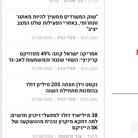
נדל"ן
צלי אהרון
00:09
|
|
"שוק המשרדים ממשיך להיות מאתגר
ותחרותי, באזורי הפעילות שלנו המצב
יציב"
שוק ההון
מנדי הניג
07/08/2026
|
|
אמריקה ישראל קונה 49% מפרויקט
קריניצי: השווי שנגזר והמשמעות לאב-גד
שוק ההון
מנדי הניג
07/08/2026
|
|
נקסט ויז'ן חצתה 205 מיליון דולר
בהזמנות מתחילת השנה
שוק ההון
מנדי הניג
07/08/2026
|
|
38 מיליארד דולר למפעלי זיכרון חדשים:
למה דווקא מיקרון נהנית מההשקעה של
SK הייניקס
גלובל
עוזי גרסטמן
07/08/2026
|
|