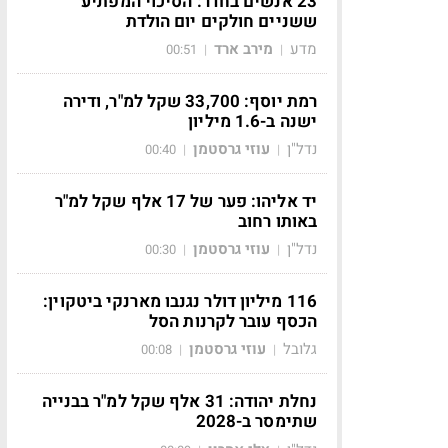
23 אנשים בחדר: הסיכוי המפתיע
ששניים חולקים יום הולדת
מדע
מירב ארד
00:51
|
|
רמת יוסף: 33,700 שקל למ"ר, ודירה
ישנה ב-1.6 מיליון
נדל"ן
עוזי גרסטמן
00:40
|
|
יד אליהו: פער של 17 אלף שקל למ"ר
באותו רחוב
נדל"ן
עוזי גרסטמן
00:30
|
|
116 מיליון דולר נגנבו מארנקי ביטקוין:
הכסף עובר לקרנות הסל
גלובל
עוזי גרסטמן
00:08
|
|
נחלת יהודה: 31 אלף שקל למ"ר בבנייה
שתימסר ב-2028