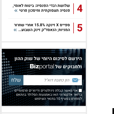
4
שלושת רבדי הפנסיה: ביטוח לאומי,
פנסיה תעסוקתית וחיסכון פרטי
5
ספייס X זינקה 15.8% אחרי שחרור
המניות; הנאסד״ק זינק השבוע...
הירשם לסיכום היומי של שוק ההון
ולמבזקים של
אני מאשר קבלת ניוזלטרים ודיוורים פרסומיים
בדואר אלקטרוני ו/או באמצעות הסלולר בהתאם
למפורט בסעיף 10 בתנאי השימוש