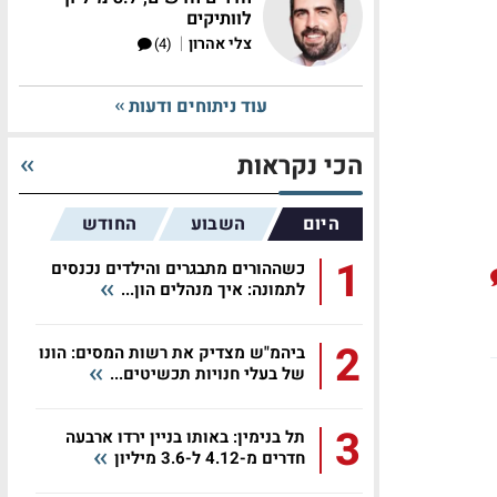
לוותיקים
|
צלי אהרון
(4)
עוד ניתוחים ודעות
הכי נקראות
היום
השבוע
החודש
1
כשההורים מתבגרים והילדים נכנסים
לתמונה: איך מנהלים הון...
2
ביהמ"ש מצדיק את רשות המסים: הונו
של בעלי חנויות תכשיטים...
3
תל בנימין: באותו בניין ירדו ארבעה
חדרים מ-4.12 ל-3.6 מיליון