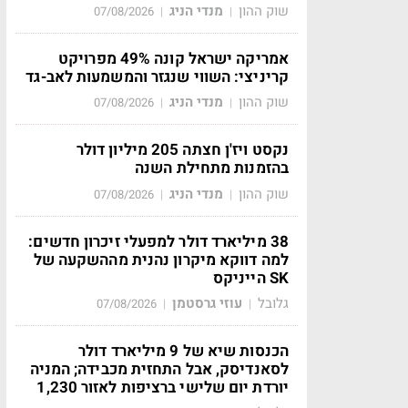
שוק ההון
מנדי הניג
07/08/2026
|
|
אמריקה ישראל קונה 49% מפרויקט
קריניצי: השווי שנגזר והמשמעות לאב-גד
שוק ההון
מנדי הניג
07/08/2026
|
|
נקסט ויז'ן חצתה 205 מיליון דולר
בהזמנות מתחילת השנה
שוק ההון
מנדי הניג
07/08/2026
|
|
38 מיליארד דולר למפעלי זיכרון חדשים:
למה דווקא מיקרון נהנית מההשקעה של
SK הייניקס
גלובל
עוזי גרסטמן
07/08/2026
|
|
הכנסות שיא של 9 מיליארד דולר
לסאנדיסק, אבל התחזית מכבידה; המניה
יורדת יום שלישי ברציפות לאזור 1,230