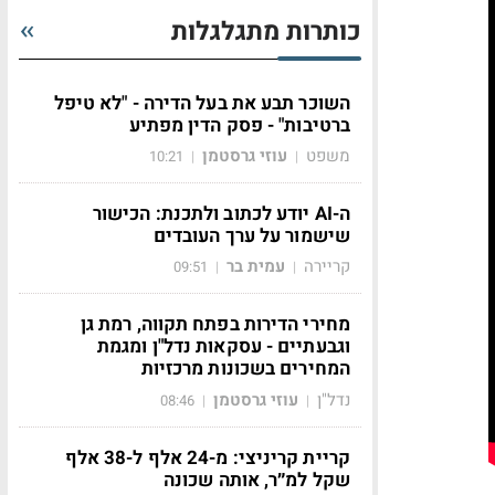
כותרות מתגלגלות
השוכר תבע את בעל הדירה - "לא טיפל
ברטיבות" - פסק הדין מפתיע
משפט
עוזי גרסטמן
10:21
|
|
ה-AI יודע לכתוב ולתכנת: הכישור
שישמור על ערך העובדים
קריירה
עמית בר
09:51
|
|
מחירי הדירות בפתח תקווה, רמת גן
וגבעתיים - עסקאות נדל"ן ומגמת
המחירים בשכונות מרכזיות
נדל"ן
עוזי גרסטמן
08:46
|
|
קריית קריניצי: מ-24 אלף ל-38 אלף
שקל למ״ר, אותה שכונה