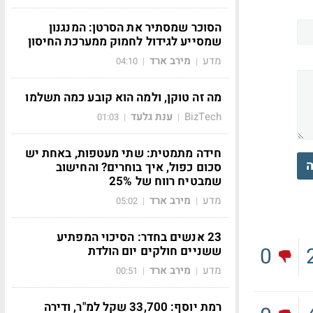
הסוכר שמסתיר את הסרטן: המנגנון
שמסייע לגידול לחמוק ממערכת החיסון
מדע
מירב ארד
04:10
|
|
מה זה טוקן, ולמה הוא קובע כמה תשלמו
BizTech
ענת גלעד
01:03
|
|
חידה מתמטית: שתי מעטפות, באחת יש
ה
סכום כפול, איך בוחרים? והחישוב
שמבטיח רווח של 25%
מדע
מירב ארד
05:02
|
|
23 אנשים בחדר: הסיכוי המפתיע
0
ששניים חולקים יום הולדת
מדע
מירב ארד
00:51
|
|
רמת יוסף: 33,700 שקל למ"ר, ודירה