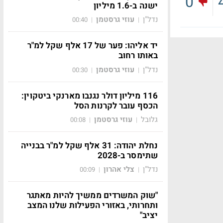
0
ישנה ב-1.6 מיליון
נדל"ן
עוזי גרסטמן
00:40
|
|
יד אליהו: פער של 17 אלף שקל למ"ר
באותו רחוב
נדל"ן
עוזי גרסטמן
00:30
|
|
116 מיליון דולר נגנבו מארנקי ביטקוין:
הכסף עובר לקרנות הסל
גלובל
עוזי גרסטמן
00:08
|
|
נחלת יהודה: 31 אלף שקל למ"ר בבנייה
שתימסר ב-2028
נדל"ן
צלי אהרון
00:09
|
|
"שוק המשרדים ממשיך להיות מאתגר
ותחרותי, באזורי הפעילות שלנו המצב
יציב"