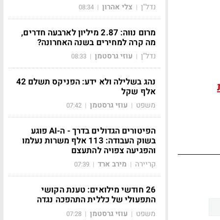
נדל"ן
צלי אהרון
08:34
|
|
מרום נווה: 2.87 מיליון לארבעה חדרים,
מה קרה למחירים בשנה האחרונה?
נדל"ן
עוזי גרסטמן
08:33
|
|
נהג בשלילה ולא ידע: הפניקס תשלם 42
אלף שקל
משפט
עוזי גרסטמן
07:42
|
|
הפיטורים הגדולים בדרך - ה-AI פוגע
בשוק העבודה: 113 אלף משרות נעלמו
והפגיעה צפויה להתעצם
קריירה
מירב ארד
07:39
|
|
26 חודשי מילואים: טענת הקושי
התפעולי של כללית התהפכה נגדה
משפט
עוזי גרסטמן
07:28
|
|