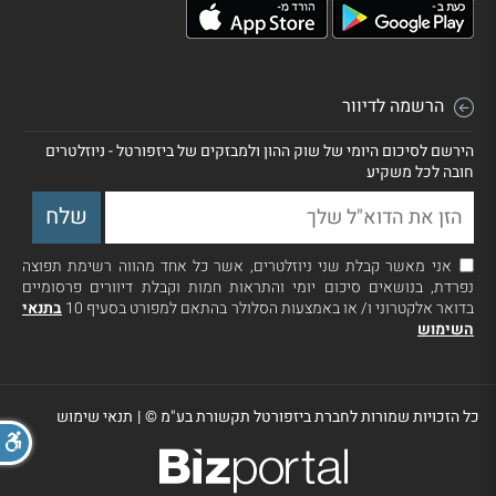
הרשמה לדיוור
הירשם לסיכום היומי של שוק ההון ולמבזקים של ביזפורטל - ניוזלטרים
חובה לכל משקיע
אני מאשר קבלת שני ניוזלטרים, אשר כל אחד מהווה רשימת תפוצה
נפרדת, בנושאים סיכום יומי והתראות חמות וקבלת דיוורים פרסומיים
בדואר אלקטרוני ו/ או באמצעות הסלולר בהתאם למפורט בסעיף 10
בתנאי
השימוש
כל הזכויות שמורות לחברת ביזפורטל תקשורת בע"מ ©
|
תנאי שימוש