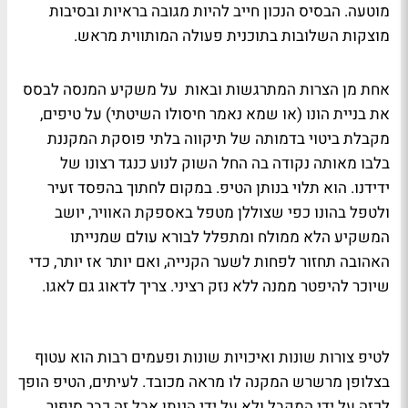
מוטעה. הבסיס הנכון חייב להיות מגובה בראיות ובסיבות
מוצקות השלובות בתוכנית פעולה המותווית מראש.
אחת מן הצרות המתרגשות ובאות על משקיע המנסה לבסס
את בניית הונו (או שמא נאמר חיסולו השיטתי) על טיפים,
מקבלת ביטוי בדמותה של תיקווה בלתי פוסקת המקננת
בלבו מאותה נקודה בה החל השוק לנוע כנגד רצונו של
ידידנו. הוא תלוי בנותן הטיפ. במקום לחתוך בהפסד זעיר
ולטפל בהונו כפי שצוללן מטפל באספקת האוויר, יושב
המשקיע הלא ממולח ומתפלל לבורא עולם שמנייתו
האהובה תחזור לפחות לשער הקנייה, ואם יותר אז יותר, כדי
שיוכר להיפטר ממנה ללא נזק רציני. צריך לדאוג גם לאגו.
לטיפ צורות שונות ואיכויות שונות ופעמים רבות הוא עטוף
בצלופן מרשרש המקנה לו מראה מכובד. לעיתים, הטיפ הופך
לכזה על ידי המקבל ולא על ידי הנותן אבל זה כבר סיפור