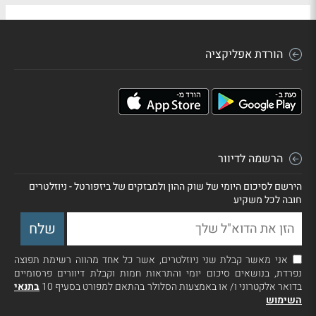
הורדת אפליקציה
הרשמה לדיוור
הירשם לסיכום היומי של שוק ההון ולמבזקים של ביזפורטל - ניוזלטרים
חובה לכל משקיע
אני מאשר קבלת שני ניוזלטרים, אשר כל אחד מהווה רשימת תפוצה
נפרדת, בנושאים סיכום יומי והתראות חמות וקבלת דיוורים פרסומיים
בדואר אלקטרוני ו/ או באמצעות הסלולר בהתאם למפורט בסעיף 10
בתנאי
השימוש