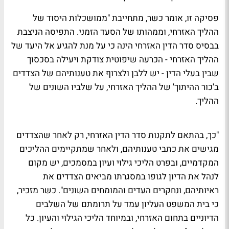
פסיקה זו, אומר כשר, מתחייבת "ממושכלות היסוד של
ההליך האזרחי, וממהותו של הסעד הזמני.
התפיסה הניצבת
בבסיס סדר הדין האזרחי הינה כי על מנת להגיע אל היעד של
ההליך האזרחי - הכרעה שיפוטית צודקת ויעילה בסכסוך
שבין בעלי הדין - יש ללבן ולצרוף את טענותיהם של הצדדים
ב'כור ההיתוך' של ההליך האזרחי, על שלביו השונים של
ההליך.
"
כך, בהתאם לתקנות סדר הדין האזרחי, רק לאחר שהצדדים
מגישים את כתבי טענותיהם, ולאחר שמתקיימים ההליכים
המקדמיים, ובפרט הליכי גילוי ועיון במסמכים, יש מקום
לנהל את הדיון לגופו במסגרתו מביאים הצדדים את
ראיותיהם, ונחקרים העדים והמומחים השונים". כשר מזכיר,
כי בית המשפט העליון עמד על תרומתם של השלבים
הדיוניים בתחום האזרחי, ובמיוחד הליכי הגילוי והעיון. כל