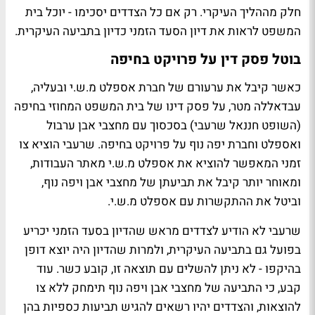
חלק מההליך העיקרי. רק אם כל הצדדים יסכימו - יוכל בית
המשפט לראות את דיון הסעד הזמני כדיון בתביעה העיקרית.
בוטל פסק דין על פרויקט בחיפה
כאשר קיבל את ערעורם של חברת אספלט מ.ש.י ובעליה,
עבדאללה מטר, על פסק דינו של בית המשפט המחוזי בחיפה
(השופט חננאל שרעבי) בסכסוך עם מחצבי אבן ערבול
ואספלט וחברת יפה נוף על פרויקט בחיפה. שרעבי הוציא צו
זמני המאפשר להוציא את אספלט מ.ש.י מאתר העבודות,
ומאוחר יותר קיבל את תביעתן של מחצבי אבן ויפה נוף,
וביטל את ההתקשרות עם אספלט מ.ש.י.
שרעבי לא הודיע לצדדים מראש שהדיון בסעד הזמני יכריע
בפועל גם בתביעה העיקרית, ולמרות שהדיון היה יוצא דופן
בהיקפו - לא ניתן להשלים עם תוצאה זו, קובע כשר. עוד
קבע, כי התביעה של מחצבי אבן ויפה נוף תימחק ללא צו
להוצאות, והצדדים יהיו רשאים להגיש תביעות כספיות בהן