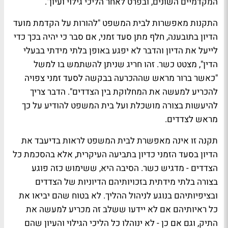
המקדמיים השונים, ובפרט לאחר הליכי גילוי ועיון
".
התקנות מאפשרות לבית המשפט "
להורות על הקדמת מועד
הדיון בתובענה, חלף מתן סעד זמני, אם סבר כי יהיה בכך כדי
לייעל את הדיון והדבר לא יפגע באופן בלתי מידתי בבעלי
הדין
", מצטט כשר. זהו חריג שניתן להשתמש בו למשל
"
כאשר ברור מראש שההכרעה בבקשה לסעד זמני צפויה
להכריע למעשה את המחלוקת בין הצדדים". הדבר צריך
להיעשות בצורה מושכלת ועל בית המשפט להודיע על כך
מראש לצדדים.
תקנה זו אינה מאפשרת לבית המשפט לראות בדיעבד את
הדיון בסעד הזמני כדיון בתביעה העיקרית, אלא בהסכמת כל
הצדדים - מדגיש כשר. הסיבה היא, ששימוש כזה פוגע
בצורה בלתי מידתית בזכויותיהם הדיוניות של הצדדים
ובציפיותיהם בנוגע לניהול ההליך. לא בטוח שהם יביאו את
כל ראיותיהם אם לא יידעו ששלב זה מכריע למעשה את
התיק, וגם אם כן - לא ינוהלו כל הליכי הגילוי והעיון שהם