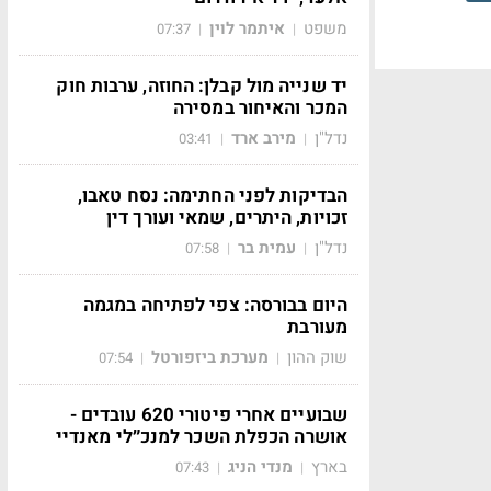
משפט
איתמר לוין
07:37
|
|
יד שנייה מול קבלן: החוזה, ערבות חוק
המכר והאיחור במסירה
נדל"ן
מירב ארד
03:41
|
|
הבדיקות לפני החתימה: נסח טאבו,
זכויות, היתרים, שמאי ועורך דין
נדל"ן
עמית בר
07:58
|
|
היום בבורסה: צפי לפתיחה במגמה
מעורבת
שוק ההון
מערכת ביזפורטל
07:54
|
|
שבועיים אחרי פיטורי 620 עובדים -
אושרה הכפלת השכר למנכ״לי מאנדיי
בארץ
מנדי הניג
07:43
|
|