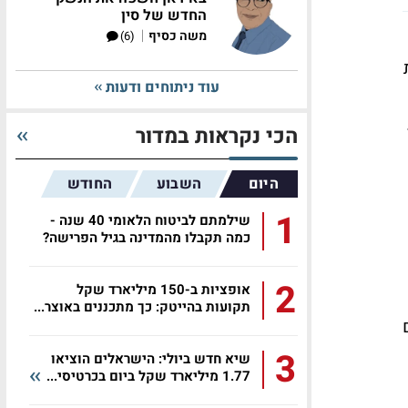
החדש של סין
|
משה כסיף
(6)
ת
עוד ניתוחים ודעות
1.1
הכי נקראות במדור
היום
השבוע
החודש
1
שילמתם לביטוח הלאומי 40 שנה -
כמה תקבלו מהמדינה בגיל הפרישה?
2
אופציות ב-150 מיליארד שקל
תקועות בהייטק: כך מתכננים באוצר...
3
שיא חדש ביולי: הישראלים הוציאו
1.77 מיליארד שקל ביום בכרטיסי...