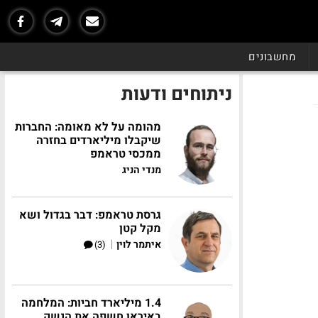
מחשבונים
ניתוחים ודעות
מהומה על לא מאומה: החברות
שיקבלו מיליארדים בחזרה
ממכסי טראמפ
מנדי הניג
גרסת טראמפ: דבר בגדול ושא
מקל קטן
|
איתמר לוין
(3)
1.4 מיליארד חביות: המלחמה
באיראן חשפה את הנשק