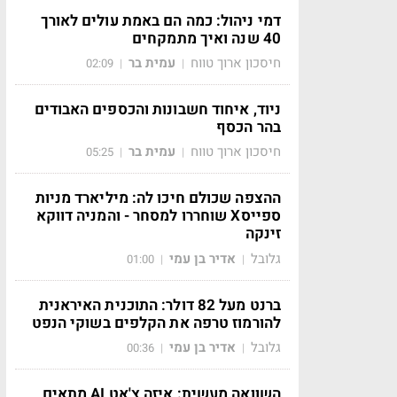
דמי ניהול: כמה הם באמת עולים לאורך
40 שנה ואיך מתמקחים
חיסכון ארוך טווח
עמית בר
02:09
|
|
ניוד, איחוד חשבונות והכספים האבודים
בהר הכסף
חיסכון ארוך טווח
עמית בר
05:25
|
|
ההצפה שכולם חיכו לה: מיליארד מניות
ספייסX שוחררו למסחר - והמניה דווקא
זינקה
גלובל
אדיר בן עמי
01:00
|
|
ברנט מעל 82 דולר: התוכנית האיראנית
להורמוז טרפה את הקלפים בשוקי הנפט
גלובל
אדיר בן עמי
00:36
|
|
השוואה מעשית: איזה צ'אט AI מתאים