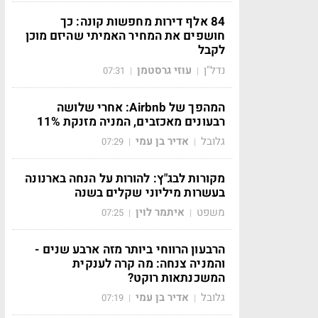
84 אלף דירות מחפשות קונה: כך
חושפים את המחיר האמיתי שהיזם מוכן
לקבל
נדל"ן
עוזי גרסטמן
07:31
|
|
המהפך של Airbnb: אחרי שלושה
רבעונים מאכזבים, המניה מזנקת 11%
גלובל
אדיר בן עמי
07:29
|
|
מקורות לבג"ץ: להורות על הנחה בארנונה
בעשרות מיליוני שקלים בשנה
משפט
איתמר לוין
07:25
|
|
הרבעון הרווחי ביותר מזה ארבע שנים -
והמניה צנחה: מה קרה לענקית
המשכנתאות רוקט?
גלובל
אדיר בן עמי
07:19
|
|