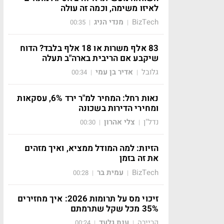
לאיזו משימה, וכמה זה עולה
BizTech
מנדי הניג
00:35
|
|
83 אלף משרות או 18 אלף בלבד? הדוח
שיקבע אם הריבית בארה"ב תעלה
גלובל
אדיר בן עמי
00:34
|
|
נאות רחל: המחיר למ"ר ירד 6%, עסקאות
ומחירי הדירות בשכונה
נדל"ן
צלי אהרון
00:30
|
|
הזיות: למה המודל ממציא, ואיך מזהים
את זה בזמן
BizTech
עמית בר
00:28
|
|
זיכוי מס על תרומות 2026: איך מחזירים
35% מכל שקל שתרמתם
קריירה
ענת גלעד
00:24
|
|