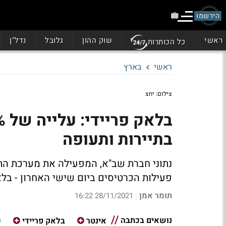
הירשמו
ראשי
שוק ההון
גלובל
נדל"ן
כל הכותרות
ראשי
בארץ
צילום: יחצ
בתיירות ותעופה
נתוני חברת שב"א, המפעילה את מערכת ה
פעילות הכרטיסים ביום שישי האחרון - בלא
תומר אמן
28/11/2021 16:22
|
נושאים בכתבה
אינטר
בלאק פריידי
כ