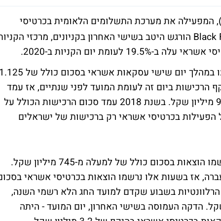
 המפעילה את מערכת התשלומים הלאומית בכרטיסי
האשראי בישראל, עולה כי יום הקניות Black Friday הורגש היטב בשישי האחרון בקניונים, מרכזי הקניו
לעומת יום הקניות ב-2020.
מהנתונים של שב"א עולה כי הישראלים ביצעו במהלך יום שישי עסקאות אשראי בסכום כולל של 25
 שקל. מדובר בעליה של 18.4% בהיקף הרכישות ביום זה לעומת המועד לפני שנתיים, אז עמד
סכום ההוצאה הכולל בכרטיסי אשראי על 950 מיליון שקל. בשנת 2018 עמד סכום הרכישות הכולל על
ובר על הפעילות בכרטיסי אשראי רק ברכישות של ישראלים
בשעות העומס בשישי, בין 8:00 ל-14:00, נרשמו הוצאות בסכום כולל של למעלה מ-745 מיליון שקל.
22. לעומת השנה שעברה, אז בשעות אלו נרשמו הוצאות בכרטיסי אשראי בסכום
שעות הרלוונטיות בשבוע שקדם למועד החג הלא רשמי השנה,
 בסכום כולל של 655 מיליון שקל. הדקה העמוסה בשישי האחרון, יום המועד - היתה