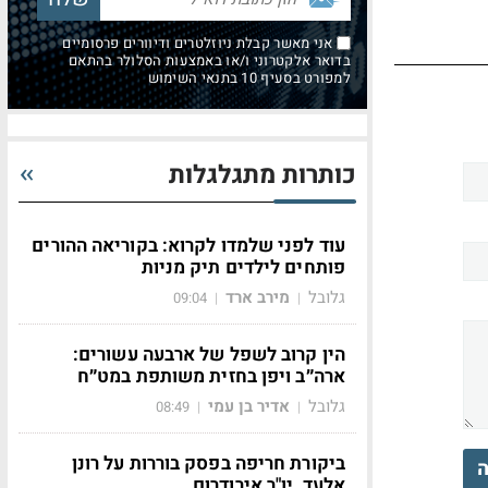
אני מאשר קבלת ניוזלטרים ודיוורים פרסומיים
בדואר אלקטרוני ו/או באמצעות הסלולר בהתאם
למפורט בסעיף 10 בתנאי השימוש
כותרות מתגלגלות
עוד לפני שלמדו לקרוא: בקוריאה ההורים
פותחים לילדים תיק מניות
גלובל
מירב ארד
09:04
|
|
הין קרוב לשפל של ארבעה עשורים:
ארה״ב ויפן בחזית משותפת במט״ח
גלובל
אדיר בן עמי
08:49
|
|
ביקורת חריפה בפסק בוררות על רונן
ה
אלעד, יו"ר אירודרום