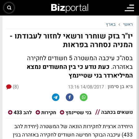
ראשי
בארץ
יו"ר בזק שוחרר ורשאי לחזור לעבודתו -
המניה נסחרה בפראות
בסה"כ עיכבה המשטרה 5 חשודים לחקירה
באזהרה.
כעת נודע כי בין החשודים נמצא
המיליארדר בני שטיינמץ
גיא בן סימון
(8)
|
14/08/2017 13:16
נושאים בכתבה
בני שטיינמץ
חקירות
להב 433
היחידה ארצית לחקירות הונאה של המשטרה (יחידת להב
433) עיכבה הבוקר חמישה חשודים לחקירה באזהרה בגין