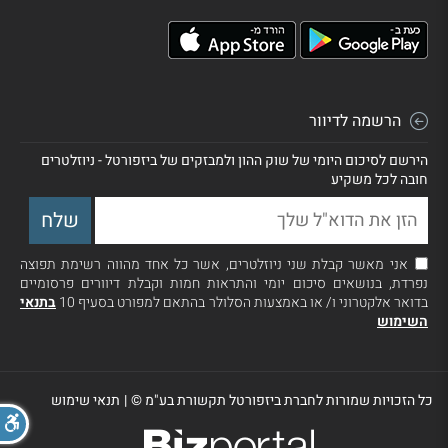
הרשמה לדיוור
הירשם לסיכום היומי של שוק ההון ולמבזקים של ביזפורטל - ניוזלטרים
חובה לכל משקיע
אני מאשר קבלת שני ניוזלטרים, אשר כל אחד מהווה רשימת תפוצה
נפרדת, בנושאים סיכום יומי והתראות חמות וקבלת דיוורים פרסומיים
בדואר אלקטרוני ו/ או באמצעות הסלולר בהתאם למפורט בסעיף 10
בתנאי
השימוש
כל הזכויות שמורות לחברת ביזפורטל תקשורת בע"מ ©
|
תנאי שימוש