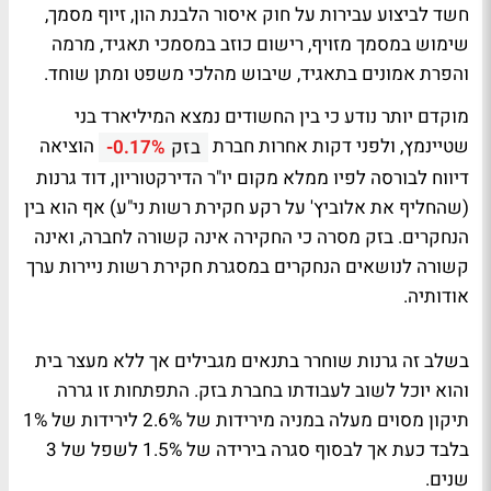
חשד לביצוע עבירות על חוק איסור הלבנת הון, זיוף מסמך,
שימוש במסמך מזויף, רישום כוזב במסמכי תאגיד, מרמה
והפרת אמונים בתאגיד, שיבוש מהלכי משפט ומתן שוחד.
מוקדם יותר נודע כי בין החשודים נמצא המיליארד בני
שטיינמץ, ולפני דקות אחרות חברת
הוציאה
בזק
-0.17%
דיווח לבורסה לפיו ממלא מקום יו"ר הדירקטוריון, דוד גרנות
(שהחליף את אלוביץ' על רקע חקירת רשות ני"ע) אף הוא בין
הנחקרים. בזק מסרה כי החקירה אינה קשורה לחברה, ואינה
קשורה לנושאים הנחקרים במסגרת חקירת רשות ניירות ערך
אודותיה.
בשלב זה גרנות שוחרר בתנאים מגבילים אך ללא מעצר בית
והוא יוכל לשוב לעבודתו בחברת בזק. התפתחות זו גררה
תיקון מסוים מעלה במניה מירידות של 2.6% לירידות של 1%
בלבד כעת אך לבסוף סגרה בירידה של 1.5% לשפל של 3
שנים.