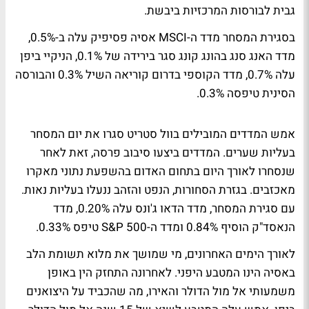
גבית לבורסות המרכזיות ביבשת.
בסגירת המסחר מדד ה-MSCI אסיה פסיפיק עלה ב-0.5%,
מדד האנג סנג בהונג קונג סגר בירידה של 0.1%, הניקיי ביפן
עלה 0.7%, מדד הקוספי בדרום קוריאה השיל 0.3% והבורסה
הסינית טיפסה 0.3%.
אמש המדדים המובילים בוול סטריט סגרו את יום המסחר
בעליות שערים. המדדים ביצעו סיבוב פרסה, זאת לאחר
שנסחרו לאורך היום בתחום האדום בהשפעת נתוני מאקרו
מאכזבים. בגזרת הסחורות, הנפט והזהב ננעלו בעליות נאות.
עם סגירת המסחר, מדד הדאו ג'ונס עלה 0.20%, מדד
הנאסד"ק הוסיף 0.84% ומדד ה-S&P 500 טיפס 0.33%.
לאורך הימים האחרונים, מי שמושך את מלוא תשומת הלב
באסיה הינו המטבע היפני. לאחרונה התחזק הין באופן
משמעותי אל מול הדולר והאירו, מה שהכביד על היצואנים