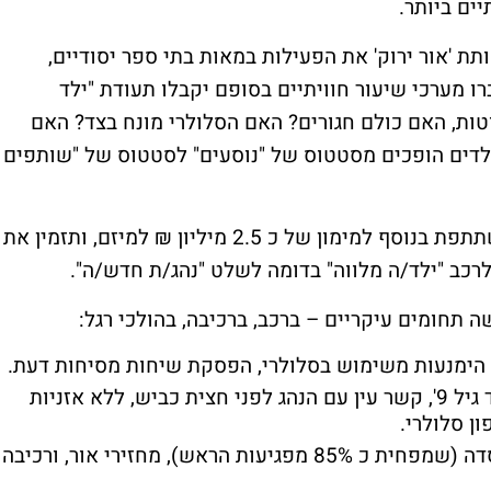
ים ביותר.
 'אור ירוק' את הפעילות במאות בתי ספר יסודיים,
ו מערכי שיעור חוויתיים בסופם יקבלו תעודת "ילד
ות, האם כולם חגורים? האם הסלולרי מונח בצד? האם
הילדים הופכים מסטטוס של "נוסעים" לסטטוס של "שותפים
פריסבי, יבואנית מגוון מותגי רכב לישראל משתתפת בנוסף למימון של כ 2.5 מיליון ₪ למיזם, ותזמין את
רכב "ילד/ה מלווה" בדומה לשלט "נהג/ת חדש/ה".
ה תחומים עיקריים – ברכב, ברכיבה, בהולכי רגל:
 הימנעות משימוש בסלולרי, הפסקת שיחות מסיחות דעת.
המיקוד יהיה 'לא חוצים לבד עד גיל 9', קשר עין עם הנהג לפני חצית כביש, ללא אזניות
ן סלולרי.
המיקוד יהיה בתחום ציוד מיגון, קסדה (שמפחית כ 85% מפגיעות הראש), מחזירי אור, ורכיבה