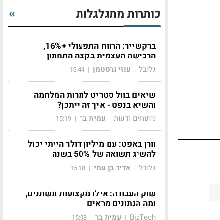
כותרות מתגלגלות
ברקשייר: הרווח התפעולי +16%,
הרכישה העצמית בקצה התחתון
גלובל
עוזי גרסטמן
15:44
|
|
שיאים בוול סטריט למרות המלחמה
והשיא בנפט - איך זה ייתכן?
ניתוחים ודעות
עמית בר
15:19
|
|
וורן באפט: עם מיליון דולר הייתי יכול
להשיג תשואה של 50% בשנה
גלובל
אדיר בן עמי
15:18
|
|
שוק העבודה: אילו מקצועות משתנים,
ומה הנתונים מראים
BizTech
עמית בר
15:08
|
|