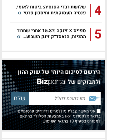
4
שלושת רבדי הפנסיה: ביטוח לאומי,
פנסיה תעסוקתית וחיסכון פרטי
5
ספייס X זינקה 15.8% אחרי שחרור
המניות; הנאסד״ק זינק השבוע...
הירשם לסיכום היומי של שוק ההון
ולמבזקים של
אני מאשר קבלת ניוזלטרים ודיוורים פרסומיים
בדואר אלקטרוני ו/או באמצעות הסלולר בהתאם
למפורט בסעיף 10 בתנאי השימוש