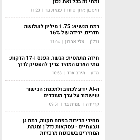
ומתי זה בכל זאת נכון
חיסכון ארוך טווח
עמית בר
11:23
|
|
רמת הנשיא: 1.75 מיליון לשלושה
חדרים, ירידה של 16%
נדל"ן
צלי אהרון
11:04
|
|
חידה מתמטית: הגשר, הפנס ו-17 הדקות:
מתי האדם המהיר צריך להפסיק לרוץ
מדע
מירב ארד
10:58
|
|
ה-AI יודע לכתוב ולתכנת: הכישור
שישמור על ערך העובדים
קריירה
עמית בר
09:51
|
|
מחירי הדירות בפתח תקווה, רמת גן
וגבעתיים - עסקאות נדל"ן ומגמת
המחירים בשכונות מרכזיות