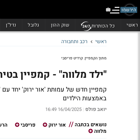
הירשמו
ראשי
שוק ההון
גלובל
נדל"ן
כל הכותרות
ראשי
רכב ותחבורה
מתוך הקמפיין. קרדיט פריסבי
"ילד מלווה" - קמפיין בטיחו
קמפיין חדש של עמותת 'אור ירוק' יחד עם 'פ
באמצעות הילדים
יואב פולס
16/04/2025 16:49
|
נושאים בכתבה
אור ירוק
פריסבי
הרש
מלווה