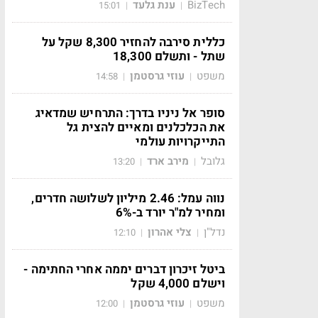
BizTech
ענת גלעד
15:01
|
|
כללית סירבה להחזיר 8,300 שקל על
שתל - ותשלם 18,300
משפט
עוזי גרסטמן
14:58
|
|
סופר אל ניניו בדרך: התרחיש שמדאיג
את הכלכלנים ומאיים להצית גל
התייקרויות עולמי
גלובל
מירב ארד
13:20
|
|
נווה עמל: 2.46 מיליון לשלושה חדרים,
ומחיר למ"ר יורד ב-6%
נדל"ן
צלי אהרון
12:10
|
|
ביטל זיכרון דברים יממה אחרי החתימה -
וישלם 4,000 שקל
משפט
עוזי גרסטמן
12:00
|
|