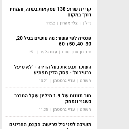
קריית שרת: 138 עסקאות בשנה, והמחיר
דורך במקום
נדל"ן
צלי אהרון
11:52
|
|
פנסיה לפי עשור: מה עושים בגיל 20,
30, 40, 50 ו-60
חיסכון ארוך טווח
ענת גלעד
11:51
|
|
השוכר תבע את בעל הדירה - "לא טיפל
ברטיבות" - פסק הדין מפתיע
משפט
עוזי גרסטמן
10:21
|
|
חוב מזונות של 1.9 מיליון שקל התברר
כשגוי ונמחק
משפט
עוזי גרסטמן
11:25
|
|
משיכה לפני גיל פרישה: הקנס, החריגים