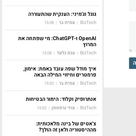
גוגל וג'מיני: הענקית שהתעוררה
BizTech
עמית בר
15:08
|
|
OpenAI ו-ChatGPT: מי שפתחה את
המרוץ
BizTech
ענת גלעד
15:08
|
|
ה
איך מודל שפה עובד באמת: אימון,
פרמטרים וחיזוי המילה הבאה
BizTech
עמית בר
15:02
|
|
אנתרופיק וקלוד: הימור הבטיחות
BizTech
עוזי גרסטמן
15:02
|
|
צ'אטים של בינה מלאכותית:
מההיסטוריה ולאן זה הולך?