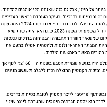
ותר על חיינו, אבל גם כזה שאנחנו הכי אוהבים להדחיק.
רה והבטיחות בדרכים' ובעיקר העומדת בראשו מעדיפים
להתעלם מאחריותם לבטיחות בדרכים. וההתעלמות הזו עולה לנו בדם. בחיי אדם. שנת 2024 היתה שנת
שיא במקרי המוות בכבישים עם 440 הרוגים, גידול משמעותי משנת 2023 שגם היא היתה שנת שיא
שים. אז לוואקום שמשאיר משרד התחבורה והבטיחות בדרכים נכנסות
יות המבוגר האחראי ולנסות ולהפחית אפילו במעט את
את ההורים מאשר באמצעות הילדים.
אחד הקמפיינים המוצלחים בישראל מאז ומעולם היה בנושא שמירת הטבע בשנות ה – 60 "צא לנוף אך
ים, ובזכות הקמפיין המוצלח חזרו ללבלב ולשגשג מנינים
ובשיתוף 'פריסבי' לייצר קמפיין לטובת בטיחות בדרכים,
 לדרך הוא יוזמה חברתית חינוכית שמטרתה לייצר שינוי