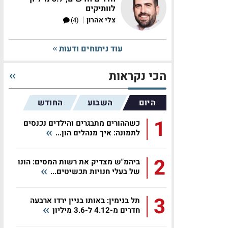
לוותיקים
|
צלי אהרון
(4)
עוד ניתוחים ודעות
הכי נקראות
היום
השבוע
החודש
1
כשההורים מתבגרים והילדים נכנסים
לתמונה: איך מנהלים הון...
2
ביהמ"ש מצדיק את רשות המסים: הונו
של בעלי חנויות תכשיטים...
3
תל בנימין: באותו בניין ירדו ארבעה
חדרים מ-4.12 ל-3.6 מיליון