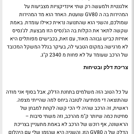
אלגנטית ולמעשה רק שתי אינדיקציות מצביעות על
המהירות בה ה
GV80
שועטת. האחד הוא מד המהירות
שמולכם, והשני הוא שהתנועה נראית כאילו עומדת. באמת
שקשה לתאר את הקלות בה הג'נסיס הזו מבצעת. לג'נסיס
אחיזת כביש גבוהה מאוד, עם זאת, בכבישים מפותלים היא
לא מרגישה במקום הטבעי לה, בעיקר בגלל המשקל המכובד
של הרכב שעומד על לא פחות מ 2340 ק"ג.
צריכת דלק ובטיחות
על כל הטוב הזה משלמים בתחנת הדלק, אבל בסוף אני מודה
שהתוצאה די מפתיעה לטובה ביחס למה שהייתי מצפה.
ראשית, זה הרכב שהיה לי הכי קשה לקחת למבחן של
סחיטת כמה שיותר ק"מ מהרכב, וזה משתי סיבות –
הראשונה, אף רוכש של הרכב לא באמת מתעניין בצריכת
הדלק של ה
GV80
הזו, והשניה היא שהזמן שלי עם היהלום