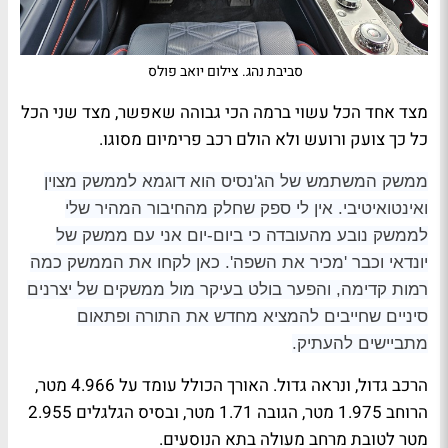
סביבת נהג. צילום יואב פולס
מצד אחד הכל עשוי ברמה הכי גבוהה שאפשר, מצד שני הכל
כל כך צועק ורועש ולא הולם רכב פרימיום מסוגו.
ממשק המשתמש של הג'נסיס הוא דוגמא לממשק מצוין
ואינטואיטיבי. אין לי ספק שחלק מהחיבור המהיר שלי
לממשק נובע מהעובדה כי ביום-יום אני עם ממשק של
יונדאי וכבר 'מכיר את השפה'. כאן לקחו את הממשק כמה
רמות קדימה, והפער בולט בעיקר מול ממשקים של יצרנים
סיניים שחייבים להמציא מחדש את התורה ופתאום
מתביישים להעתיק.
הרכב גדול, ונראה גדול. האורך הכולל עומד על 4.966 מטר,
הרוחב 1.975 מטר, הגובה 1.71 מטר, ובסיס הגלגלים 2.955
מטר לטובת מרחב מעולה בתא הנוסעים.