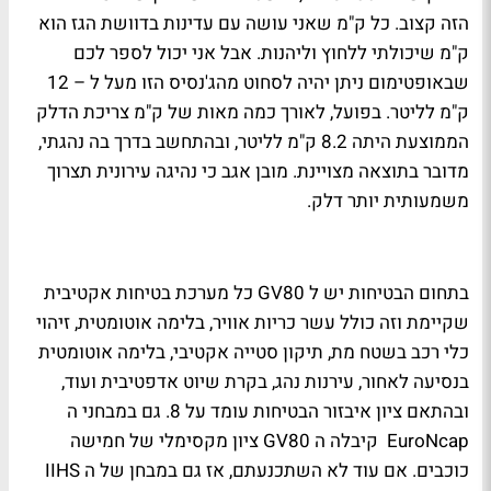
הזה קצוב. כל ק"מ שאני עושה עם עדינות בדוושת הגז הוא
ק"מ שיכולתי ללחוץ וליהנות. אבל אני יכול לספר לכם
שבאופטימום ניתן יהיה לסחוט מהג'נסיס הזו מעל ל – 12
ק"מ לליטר. בפועל, לאורך כמה מאות של ק"מ צריכת הדלק
הממוצעת היתה 8.2 ק"מ לליטר, ובהתחשב בדרך בה נהגתי,
מדובר בתוצאה מצויינת. מובן אגב כי נהיגה עירונית תצרוך
משמעותית יותר דלק.
בתחום הבטיחות יש ל
GV80
כל מערכת בטיחות אקטיבית
שקיימת וזה כולל עשר כריות אוויר, בלימה אוטומטית, זיהוי
כלי רכב בשטח מת, תיקון סטייה אקטיבי, בלימה אוטומטית
בנסיעה לאחור, עירנות נהג, בקרת שיוט אדפטיבית ועוד,
ובהתאם ציון איבזור הבטיחות עומד על 8. גם במבחני ה
EuroNcap
קיבלה ה
GV80
ציון מקסימלי של חמישה
כוכבים. אם עוד לא השתכנעתם, אז גם במבחן של ה
IIHS