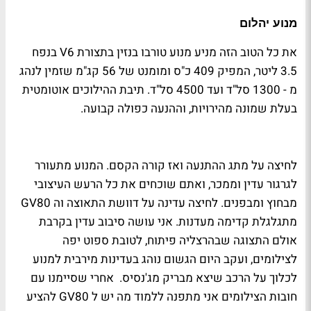
מנוע יהלום
את כל הטוב הזה מניע מנוע טורבו בנזין בתצורת
V6
בנפח
3.5 ליטר, המפיק 409 כ"ס ומומנט של 56 קג"מ שזמין לנהג
מ - 1300 סל"ד ועד 4500 סל"ד. תיבת ההילוכים אוטומטית
בעלת שמונה מהירויות, וההנעה כפולה קבועה.
לחיצה על מתג ההתנעה ואז קורה הקסם. המנוע מתעורר
לגרגור עדין וממכר, ואתם שוכחים את כל הרעש העיצובי
מבחוץ ומבפנים. לחיצה עדינה על דוושת התאוצה וה
GV80
מתגלגלת קדימה מעדנות. אני עושה סיבוב עדין בקרבת
אולם התצוגה שבהרצליה פיתוח, לטובת ספוט יפה
לצילומים, ועקב היום הגשום נוהג בעדינות מירבית למנוע
לכלוך על הרכב שיצא מבריק מג'נסיס.
אחרי שסיימנו עם
חובות הצילומים אני מתפנה ללמוד מה יש ל
GV80
להציע