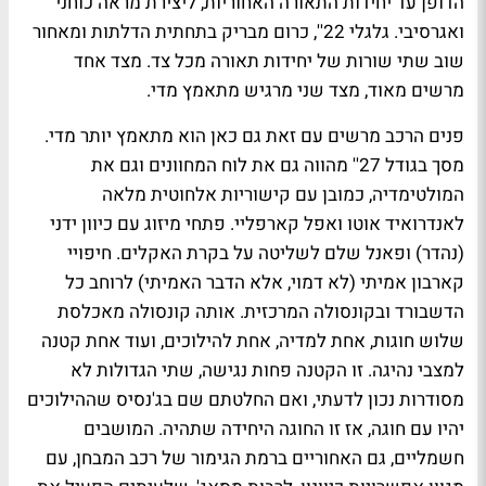
הדופן עד יחידות התאורה האחוריות, ליצירת מראה כוחני
ואגרסיבי. גלגלי 22'', כרום מבריק בתחתית הדלתות ומאחור
שוב שתי שורות של יחידות תאורה מכל צד. מצד אחד
מרשים מאוד, מצד שני מרגיש מתאמץ מדי.
פנים הרכב מרשים עם זאת גם כאן הוא מתאמץ יותר מדי.
מסך בגודל 27'' מהווה גם את לוח המחוונים וגם את
המולטימדיה, כמובן עם קישוריות אלחוטית מלאה
לאנדרואיד אוטו ואפל קארפליי. פתחי מיזוג עם כיוון ידני
(נהדר) ופאנל שלם לשליטה על בקרת האקלים. חיפויי
קארבון אמיתי (לא דמוי, אלא הדבר האמיתי) לרוחב כל
הדשבורד ובקונסולה המרכזית. אותה קונסולה מאכלסת
שלוש חוגות, אחת למדיה, אחת להילוכים, ועוד אחת קטנה
למצבי נהיגה. זו הקטנה פחות נגישה, שתי הגדולות לא
מסודרות נכון לדעתי, ואם החלטתם שם בג'נסיס שההילוכים
יהיו עם חוגה, אז זו החוגה היחידה שתהיה. המושבים
חשמליים, גם האחוריים ברמת הגימור של רכב המבחן, עם