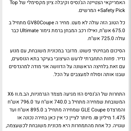
האמריקאי הצטיינה הג'נסיס וקיבלה ציון מקסימלי של
Top
Safety Pick+
המרשים.
כל הטוב הזה עולה לא מעט. מחיר ה
GV80Coupe
מתחיל ב
675.0 אש"ח, ואילו רכב המבחן ברמת גימור
Ultimate
כבר
עולה 725.0 אש"ח.
הסיכום מבחינתי פשוט. מדובר במכונית משובחת, עם מנוע
נדיר. פחות התחברתי לרעש העיצובי בעיקר בתא הנוסעים,
עם זאת בלחיצה הראשונה על הדוושה אני מודה למהנדסים
שבנו אותה וסולח למעצבים על הכל.
התחרות של הג'נסיס הזו מגיעה מצמד הגרמניות, הב.מ.וו
X6
המשובחת שמחירה מתחיל ב 740.0 אש"ח עד 796.0 אש"ח
והמרצדס
GLE Coupe
שמחירה מתחיל ב 895.0 אש"ח ועד
1.475 מיליון ₪. מיותר לציין כי אין כאן בחירה נכונה או
שגויה. כל אחת מהתמחרות היא מכונית משובחת לכשעצמה,