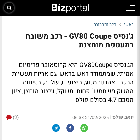
ראשי
רכב ותחבורה
ג'נסיס GV80 Coupe - רכב משובח
במעטפת מוחצנת
הג'נסיס GV80Coupe היא קרוסאובר פרימיום
אמיתי, שמתמודד ראש בראש עם אריות תעשיית
הרכב. אהבנו: מנוע, ביצועים, שלדה, בטיחות,
ממשק משתמש` פחות: משקל, עיצוב מוחצן; ציון
מסכם 4.7 בסולם פולס
יואב פולס
(2)
|
21/02/2025 06:38