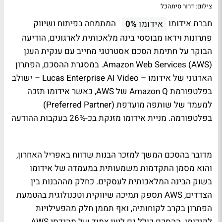
צילום: דרור סיתהכל
חברת אידומו
המתמחה בפיתוח ושיווק
אידומו
0%
פתרונות וידאו מבוססי בינה מלאכותית לארגונים, הודיעה
הבוקר על חתימת הסכם אסטרטגי מחייב עם ענקית הענן
Amazon Web Services (AWS). במסגרת ההסכם, הפתרון
הארגוני של אידומו – Lucas Enterprise AI Video – ישולב
בפלטפורמת Amazon Q של AWS, כאשר אידומו תזכה
למעמד של שותפה מועדפת (Preferred Partner)
בפלטפורמה. מניית אידומו מזנקת בכ-26% בעקבות ההודעה
מדובר בהסכם המשך למזכר הבנות שדווח באפריל האחרון,
והוא מסמן התקדמות משמעותית במעמדה של אידומו
בשוק הבינה המלאכותית לעסקים. כחלק מההבנות בין
הצדדים, AWS תספק תמיכה שיווקית וטכנולוגית בהטמעת
הפתרון בקרב לקוחותיה, ואף תממן חלק מהפעילויות
לקידומו. ההסכם כולל גם ליווי צמוד של מהנדסי AWS