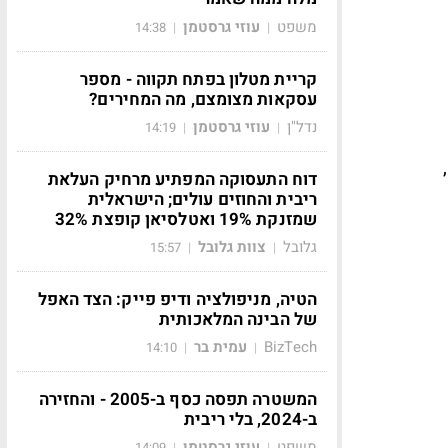
משפט
עוזי גרסטמן
14:38
|
|
קריית מטלון בפתח תקווה - מספר
עסקאות מצומצם, מה המחירים?
נדל"ן
עוזי גרסטמן
14:19
|
|
דוח התעסוקה המפתיע מרחיק העלאת
ריבית והחוזים עולים; הישראלית
שמזנקת 19% ואטלסיאן קופצת 32%
גלובל
צוות גלובל
15:57
|
|
הטיה, מניפולציה ודיפ פייק: הצד האפל
של הבינה המלאכותית
BizTech
עמית בר
14:10
|
|
המשטרה תפסה כסף ב-2005 - והחזירה
ב-2024, בלי ריבית
משפט
עוזי גרסטמן
14:09
|
|