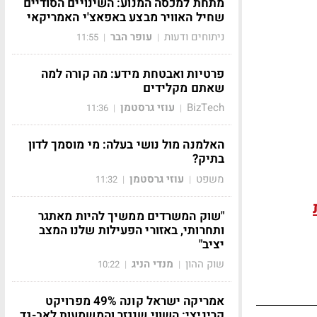
מתחת למכסה המנוע: השינויים הסודיים
שחיל האוויר מבצע באפאצ'י האמריקאי
ניתוחים ודעות
עופר הבר
11:55
|
|
פרטיות ואבטחת מידע: מה קורה למה
שאתם מקלידים
BizTech
עוזי גרסטמן
11:36
|
|
האלמנה מול נושי בעלה: מי מוסמך לדון
בתיק?
משפט
עוזי גרסטמן
11:32
|
|
"שוק המשרדים ממשיך להיות מאתגר
ותחרותי, באזורי הפעילות שלנו המצב
יציב"
שוק ההון
מנדי הניג
10:22
|
|
אמריקה ישראל קונה 49% מפרויקט
קריניצי: השווי שנגזר והמשמעות לאב-גד