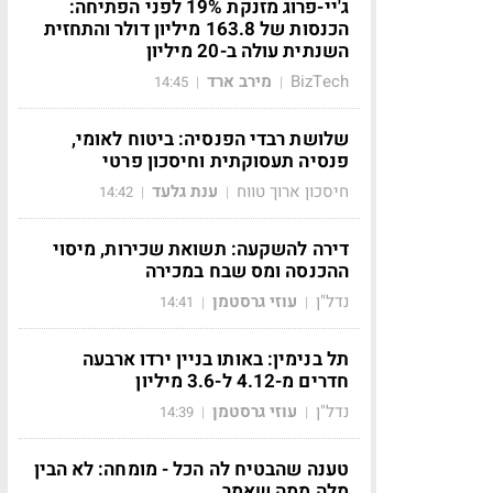
ג'יי-פרוג מזנקת 19% לפני הפתיחה:
הכנסות של 163.8 מיליון דולר והתחזית
השנתית עולה ב-20 מיליון
BizTech
מירב ארד
14:45
|
|
שלושת רבדי הפנסיה: ביטוח לאומי,
פנסיה תעסוקתית וחיסכון פרטי
חיסכון ארוך טווח
ענת גלעד
14:42
|
|
דירה להשקעה: תשואת שכירות, מיסוי
ההכנסה ומס שבח במכירה
נדל"ן
עוזי גרסטמן
14:41
|
|
תל בנימין: באותו בניין ירדו ארבעה
חדרים מ-4.12 ל-3.6 מיליון
נדל"ן
עוזי גרסטמן
14:39
|
|
טענה שהבטיח לה הכל - מומחה: לא הבין
מלה ממה שאמר