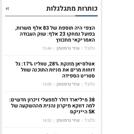
כותרות מתגלגלות
הצפי היה תוספת של 83 אלף משרות,
בפועל נמחקו 23 אלף: שוק העבודה
האמריקאי מתכווץ
גלובל
עוזי גרסטמן
15:44
|
|
אטלסיאן מזנקת 28%, טווליו 17%: גל
דוחות מרים את מניות התוכנה שוול
סטריט הספידה
גלובל
עוזי גרסטמן
15:00
|
|
38 מיליארד דולר למפעלי זיכרון חדשים:
למה דווקא מיקרון נהנית מההשקעה של
SK הייניקס
גלובל
עוזי גרסטמן
14:52
|
|