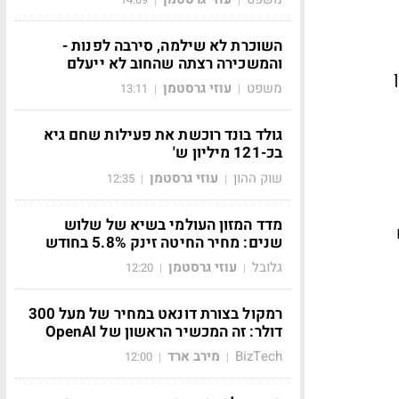
השוכרת לא שילמה, סירבה לפנות -
והמשכירה רצתה שהחוב לא ייעלם
משפט
עוזי גרסטמן
13:11
|
|
גולד בונד רוכשת את פעילות שחם גיא
בכ-121 מיליון ש'
שוק ההון
עוזי גרסטמן
12:35
|
|
מדד המזון העולמי בשיא של שלוש
שנים: מחיר החיטה זינק 5.8% בחודש
גלובל
עוזי גרסטמן
12:20
|
|
רמקול בצורת דונאט במחיר של מעל 300
דולר: זה המכשיר הראשון של OpenAI
BizTech
מירב ארד
12:00
|
|