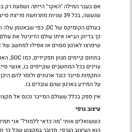
אם בעבר המילה "האקר" הייתה נשמעת רק בסר
שנעשה, בכל 39 שניות מתרחשת פריצת סייבר ברחבי העולם, עניין די נוראי, לא?
בעולם הקומיקס של
DC
, כפי שבאטמן עלה וה
כך בדיוק הביאו איתו עולם הדיגיטל את עולם 
שיפרצו לארגון מסוים או אפילו למחשב של א
בתחום קיימים מגוון תפקידים, כמו
SOC
, האנ
עוינים בכל המחשבים שקיימים בו, אנשי סי
התקפות סייבר כנגד ארגונים ולומר להם היכן
על המידע בארגון שהם עובדים בו.
אין ספק בכלל שעולם הסייבר נכנס אל מקצוע
עיצוב גרפי
כששואלים אותי "מה כדאי ללמוד?" אני תמי
הוא העיצוב הגרפי, מדובר במקצוע שכל כך 