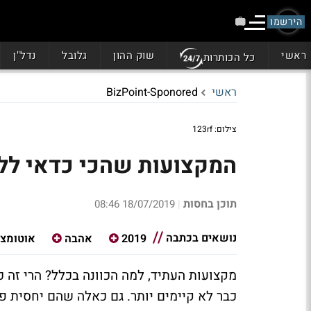
הירשמו
ראשי
שוק ההון
גלובל
נדל"ן
כל הכותרות
ראשי
BizPoint-Sponored
צילום: 123rf
המקצועות שהכי כדאי ללמוד
תוכן בחסות
18/07/2019 08:46
|
נושאים בכתבה
2019
אהבה
אוטומצי
מקצועות העתיד, למה הכוונה בכלל? הרי זה כ
כבר לא קיימים יותר. גם כאלה שהם יחסית פו