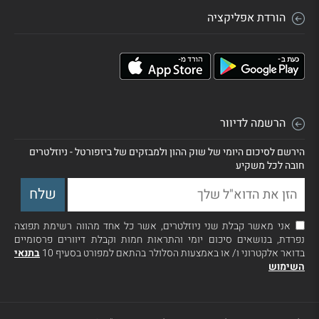
הורדת אפליקציה
הרשמה לדיוור
הירשם לסיכום היומי של שוק ההון ולמבזקים של ביזפורטל - ניוזלטרים
חובה לכל משקיע
אני מאשר קבלת שני ניוזלטרים, אשר כל אחד מהווה רשימת תפוצה
נפרדת, בנושאים סיכום יומי והתראות חמות וקבלת דיוורים פרסומיים
בדואר אלקטרוני ו/ או באמצעות הסלולר בהתאם למפורט בסעיף 10
בתנאי
השימוש