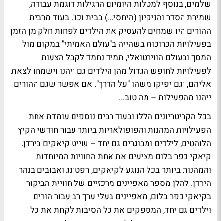
שלמים, בנוסף למטלות היומיום הרגילות דוגמת עבודה,
שמירת הסדר והניקיון (היחסי...) בבית וכו'. בעוד מרבית
ההורים היו שמחים להעסיק את הילדים לפחות חלק מן הזמן
בפעילויות הכרוכות בשהייה ב"עולם האמיתי" במקום מול
המסך ובעולם הווירטואלי, תמיד נחמד לקבל הצעות
לפעילויות לחופש הגדול מהן הילדים גם ייהנו וישמחו לצאת
אליהם, וגם יפיקו משהו "על הדרך". אם אפשר שגם ההורים
ייהנו מהפעילות – מה טוב...
בכל הקריטריונים הללו ובעוד רבים נוספים עומדת אחת
הפעילויות המהנות והפופולאריות ביותר עבור חודשי הקיץ
הלוהטים, לילדים ומבוגרים גם יחד – שייט קיאקים בירדן.
קיאקי כפר בלום מציעים את אחת החוויות המיוחדות
והמהנות ביותר בכל הנוגע לקיאקים, רפטינג ואבובים בנהר
הירדן. להלן מספר מאפיינים מרכזיים של חוויית הביקור
בקיאקי כפר בלום, מאפיינים בעלי ערך רב עבור הורים
וילדים גם יחד, המספקים את כל הסיבות לקחת את כל