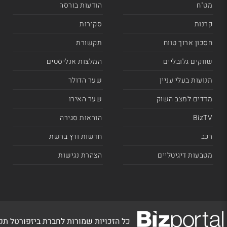
מט"ח
הודעות בורסה
קרנות
סקירות
חסכון ארוך טווח
תקשורת
שווקים גלובליים
המלצות אנליסטים
תנועות בעלי עניין
שער הדולר
מדדים למצב השוק
שער האירו
BizTV
הוראות סגירה
רכב
חדשות ורץ ברשת
מטבעות דיגיטליים
הצהרת נגישות
כל הזכויות שמורות לחברת ביזפורטל ת