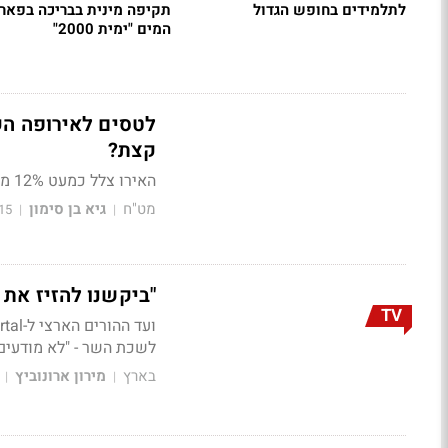
לתלמידים בחופש הגדול
תקיפה מינית בבריכה בפאר
המים "ימית 2000"
לטסים לאירופה הק
קצת?
האירו צלל כמעט 12% מול השקל והנוסעים מתלבטים האם נכון לחכות עוד קצת, לפני שקונים מט"ח
מט"ח
גיא בן סימון
15
|
|
"ביקשנו להזיז את 
TV
לשכת השר - "לא מודעים
בארץ
מירון ארונוביץ
|
|