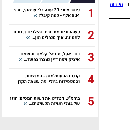
וני
תיירות
1
פוטר אחרי 29 שנה בלי שימוע, תבע
804 אלף - כמה קיבל?
2
כשההורים מתבגרים והילדים נכנסים
לתמונה: איך מנהלים הון...
3
דודי אפל, מיכאל קליינר והאחים
איציק ויפה דיין נעצרו בחשד...
4
קרנות ההשתלמות - המנצחות
והמפסידות ביולי; מה עשתה הקרן
שלכם?
5
ביהמ"ש מצדיק את רשות המסים: הונו
של בעלי חנויות תכשיטים...