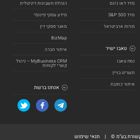
מדד דאו ג'ונס
הנהלת חשבונות דיגיטלית
מדד 500 S&P
מידע עסקי פיננסי
מניות ארביטראז'
מאגר פסקי דין
BizMap
טאבו ישיר
איתור חברה
נסח טאבו
MyBusiness CRM – ניהול
קשרי לקוחות
תשריט בניין
איתור כתובת
אנחנו ברשת
קשורת בע"מ ©
|
תנאי שימוש