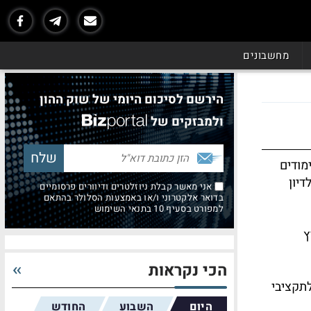
מחשבונים
הירשם לסיכום היומי של שוק ההון
ולמבזקים של
מודים
יון
אני מאשר קבלת ניוזלטרים ודיוורים פרסומיים
בדואר אלקטרוני ו/או באמצעות הסלולר בהתאם
למפורט בסעיף 10 בתנאי השימוש
ץ
הכי נקראות
לתקציבי
היום
השבוע
החודש