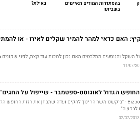
ק
בהסתדרות המורים מאיימים
באילת?
בשביתה
יץ: האם כדאי למהר להמיר שקלים לאירו - או להמתי
11/07/20
החופש הגדול לאוגוסט-ספטמבר - שייפול על החגים"
ועד ההורים הארצי ל-Bizportal - "ביקשנו משר החינוך להקים ועדה שתבחן את הזזת החופש הג
 לבקשה"
02/07/2013