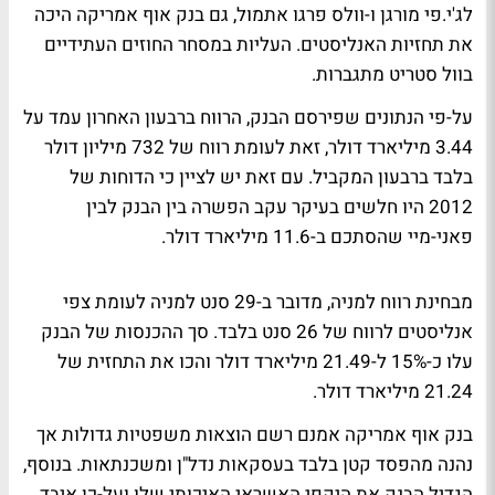
ל
ג'י.פי מורגן
ו-
וולס פרגו
אתמול, גם בנק אוף אמריקה היכה
את תחזיות האנליסטים. העליות במסחר החוזים העתידיים
בוול סטריט מתגברות.
על-פי הנתונים שפירסם הבנק, הרווח ברבעון האחרון עמד על
3.44 מיליארד דולר, זאת לעומת רווח של 732 מיליון דולר
בלבד ברבעון המקביל. עם זאת יש לציין כי הדוחות של
2012 היו חלשים בעיקר עקב הפשרה בין הבנק לבין
פאני-מיי שהסתכם ב-11.6 מיליארד דולר.
מבחינת רווח למניה, מדובר ב-29 סנט למניה לעומת צפי
אנליסטים לרווח של 26 סנט בלבד. סך ההכנסות של הבנק
עלו כ-15% ל-21.49 מיליארד דולר והכו את התחזית של
21.24 מיליארד דולר.
בנק אוף אמריקה אמנם רשם הוצאות משפטיות גדולות אך
נהנה מהפסד קטן בלבד בעסקאות נדל"ן ומשכנתאות. בנוסף,
הגדיל הבנק את היקפי האשראי האיכותי שלו ועל-כן איבד