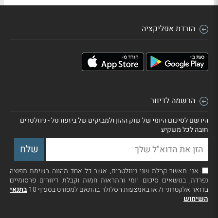
הורדת אפליקציה
הרשמה לדיוור
הירשם לסיכום היומי של שוק ההון ולמבזקים של ביזפורטל - ניוזלטרים
חובה לכל משקיע
אני מאשר קבלת שני ניוזלטרים, אשר כל אחד מהווה רשימת תפוצה
נפרדת, בנושאים סיכום יומי והתראות חמות וקבלת דיוורים פרסומיים
בדואר אלקטרוני ו/ או באמצעות הסלולר בהתאם למפורט בסעיף 10
בתנאי
השימוש