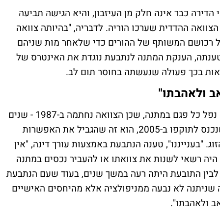
הדירה כבר אינה חלק מן העיזבון, והיא הגישה תביעה
צוואה ההדדית שערכו הוריה. לדבריה, "בהיותה צוואה
 על רכושם המשותף של ההורים כדי שלאחר מות שניהם
לטענתה, הענקת המתנה לנתבעת נוגדת את האינטרס של
אות בכך פעולה שנעשתה בחוסר תום לב.
ב ולאהבתו"
מנגד, האחות שקיבלה את הדירה טענה כי לא נפל כל פגם במתנה, שכן הצוואה נחתמה ב-1987 - שנים
רבות לפני תיקון 12 לחוק הירושה. התיקון, שנכנס לתוקפו ב-2005, הוא זה שהגביל את האפשרות
ג. "בענייננו", טענה הנתבעת באמצעות עורך דינה, "אין
יכך, האב היה רשאי לשנות את צוואתו או להעביר נכסים במתנה
ב לבין התובעת היתה רעה במשך שנים, בעוד שעם הנתבעת
ה שניתנה לא נבעה ממניפולציה אלא מהיחסים האישיים
ב ולאהבתו".