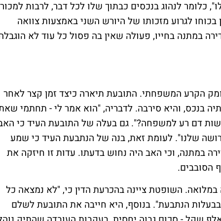
, כלומר לנהוג בנכסים כבתוך שלו לכל דבר, לרבות למכור
 בכוחו לגרוע מזכותו של היורש השני באמצעות צוואה
רה במתנה בחייו, פעולה שאין בה פסול כל עוד לא הוגבלה
ק הקרע המשפחתי. התובעת תיארה כיצד זמן קצר לאחר
ה בנכס, והיא סירבה. לדבריה, "הוא אמר לי - תחתמי שאת
עשות דם רע למשפחה?". גם בעלה של התובעת העיד כי האב
רושה שלנו". לעומת זאת, בנה של הנתבעת העיד כי שמע
ה במתנה, וכי האב היה נחוש בדעתו. עדות זו חיזקה את
 הסובבים.
מלואה. השופטת ציינה בהכרעת הדין כי, "לא נמצאה כל
בבעלות הנתבעת". בנוסף, היא חייבה את התובעת לשלם
תבעת הוצאות משפט בסכום כולל של 40 אלף שקל - סכום גבוה יחסית, בעקבות העובדה שהתיק נוהל