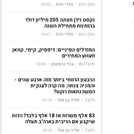
שוק ההון
מנדי הניג
09:55
|
|
נקסט ויז'ן חצתה 205 מיליון דולר
בהזמנות מתחילת השנה
שוק ההון
מנדי הניג
09:47
|
|
המודלים הסיניים: דיפסיק, קימי, קוואן
וזעזוע המחירים
BizTech
עוזי גרסטמן
00:24
|
|
הרבעון הרווחי ביותר מזה ארבע שנים -
והמניה צנחה: מה קרה לענקית
המשכנתאות רוקט?
גלובל
אדיר בן עמי
07:19
|
|
83 אלף משרות או 18 אלף בלבד? הדוח
שיקבע אם הריבית בארה"ב תעלה
גלובל
אדיר בן עמי
00:34
|
|