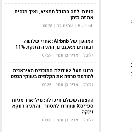
הזיות: למה המודל ממציא, ואיך מזהים
את זה בזמן
BizTech
עמית בר
00:28
|
|
המהפך של Airbnb: אחרי שלושה
רבעונים מאכזבים, המניה מזנקת 11%
גלובל
אדיר בן עמי
07:29
|
|
ברנט מעל 82 דולר: התוכנית האיראנית
להורמוז טרפה את הקלפים בשוקי הנפט
גלובל
אדיר בן עמי
00:36
|
|
ההצפה שכולם חיכו לה: מיליארד מניות
ספייסX שוחררו למסחר - והמניה דווקא
זינקה
גלובל
אדיר בן עמי
01:00
|
|