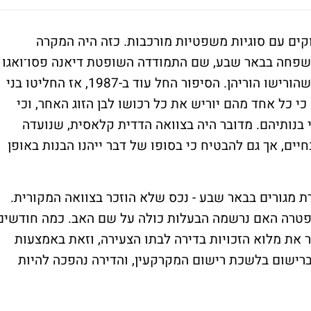
ם עם סוגיות משפטיות מורכבות. כזה היה המקרה
משפחה בבאר שבע, שם התמודדה השופטת דיאנה פסו־ואגו
עם סכסוך בין שתי אחיות סביב דירת מגורים שהורישו הוריהן. הסיפור החל עוד ב-1987, אז החליטו בני
י כל אחד מהם יוריש את כל רכושו לבן הזוג האחר, וכי
בנותיהם. מדובר היה בצוואה הדדית קלאסית, שנועדה
יים, אך גם להבטיח כי בסופו של דבר ייהנו הבנות באופן
 מגורים בבאר שבע - נכס שלא הוזכר בצוואה המקורית.
פטרה האם נרשמה הבעלות כולה על שם האב. כמה חודשים
ר את מלוא הזכויות בדירה לבתו הצעירה, וזאת באמצעות
ישום בלשכת רישום המקרקעין, והדירה נהפכה להיות