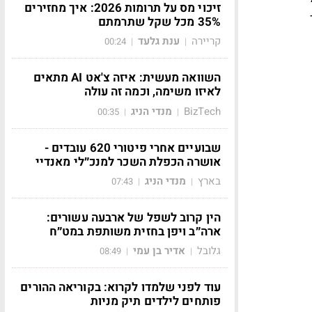
זיכוי מס על תרומות 2026: איך מחזירים
35% מכל שקל שתרמתם
קריירה
ענת גלעד
00:24
|
|
השוואה מעשית: איזה צ'אט AI מתאים
לאיזו משימה, וכמה זה עולה
BizTech
מנדי הניג
00:35
|
|
שבועיים אחרי פיטורי 620 עובדים -
אושרה הכפלת השכר למנכ״לי מאנדיי
בארץ
מנדי הניג
07:43
|
|
הין קרוב לשפל של ארבעה עשורים:
ארה״ב ויפן בחזית משותפת במט״ח
גלובל
אדיר בן עמי
08:49
|
|
עוד לפני שלמדו לקרוא: בקוריאה ההורים
פותחים לילדים תיק מניות