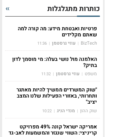
כותרות מתגלגלות
פרטיות ואבטחת מידע: מה קורה למה
שאתם מקלידים
BizTech
עוזי גרסטמן
11:36
|
|
האלמנה מול נושי בעלה: מי מוסמך לדון
בתיק?
משפט
עוזי גרסטמן
11:32
|
|
"שוק המשרדים ממשיך להיות מאתגר
ותחרותי, באזורי הפעילות שלנו המצב
יציב"
שוק ההון
מנדי הניג
10:22
|
|
אמריקה ישראל קונה 49% מפרויקט
קריניצי: השווי שנגזר והמשמעות לאב-גד