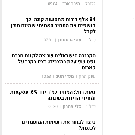
גלובל
מירב ארד
09:04
|
|
84 אלף דירות מחפשות קונה: כך
חושפים את המחיר האמיתי שהיזם מוכן
לקבל
נדל"ן
עוזי גרסטמן
07:31
|
|
הקבוצה הישראלית שרוצה לקנות חברת
נפט שפועלת במצרים: רציו בקרב על
פארוס
שוק ההון
מנדי הניג
10:53
|
|
נאות רחל: המחיר למ"ר ירד 6%, עסקאות
ומחירי הדירות בשכונה
נדל"ן
צלי אהרון
00:30
|
|
כיצד לבחור את רשימות המועמדים
לכנסת?