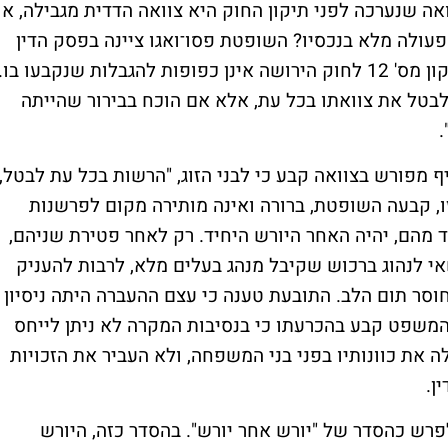
 שנערכה לפני תיקון החוק היא צוואה הדדית מגבילה, או
 פעולה מלא בנכסיו? השופטת פסו־ואגו ציינה בפסק הדין
שפורסם כי, "צוואות הדדיות שנערכו לפני תיקון מס' 12 לחוק הירושה אינן כפופות להגבלות שנקבעו בו.
בטל את צוואתו בכל עת, אלא אם הוכח בבירור שהייתה
.
 מפורש בצוואה קבע כי לבני הזוג, "הרשות בכל עת לבטל,
 זו, קבעה השופטת, ברורה ואינה מותירה מקום לפרשנות
 מהם, יהיה האחר היורש היחיד. רק לאחר פטירת שניהם,
י לנהוג ברכוש שקיבל מנהג בעלים מלא, לרבות להעניק
סר תום הלב. התובעת טענה כי עצם ההעברה היתה ניסיון
 המשפט קבע בהכרעתו כי בנסיבות המקרה לא ניתן לייחס
ה את כוונותיו בפני בני המשפחה, ולא העביר את הזכויות
ן.
רש כהסדר של "יורש אחר יורש". בהסדר כזה, היורש