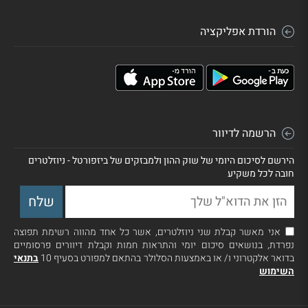
הורדת אפליקציה
הרשמה לדיוור
הירשם לסיכום היומי של שוק ההון ולמבזקים של ביזפורטל - ניוזלטרים
חובה לכל משקיע
אני מאשר קבלת שני ניוזלטרים, אשר כל אחד מהווה רשימת תפוצה
נפרדת, בנושאים סיכום יומי והתראות חמות וקבלת דיוורים פרסומיים
בדואר אלקטרוני ו/ או באמצעות הסלולר בהתאם למפורט בסעיף 10
בתנאי
השימוש