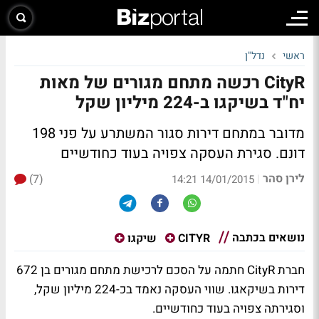
ראשי
נדל"ן
CityR רכשה מתחם מגורים של מאות
יח"ד בשיקגו ב-224 מיליון שקל
מדובר במתחם דירות סגור המשתרע על פני 198
דונם. סגירת העסקה צפויה בעוד כחודשיים
לירן סהר
(7)
|
14/01/2015 14:21
נושאים בכתבה
CITYR
שיקגו
חברת CityR חתמה על הסכם לרכישת מתחם מגורים בן 672
דירות בשיקאגו. שווי העסקה נאמד בכ-224 מיליון שקל,
וסגירתה צפויה בעוד כחודשיים.