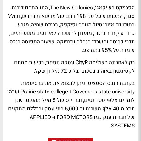
הפרויקט בשיקאגו, The New Colonies, הינו מתחם דירות
סגור, המשתרע על פני 198 דונם של מדשאות וחורש, וכולל
בתוכו גם אזורי טיול מנוחה ופיקניק, בריכת שחיה, מגרש
כדור עף, חדר כושר, מועדון להשכרה לאירועים משפחתיים,
חדרי כביסה ומשרדי הנהלה ותחזוקה. שיעור התפוסה בנכס
עומדת על 95% בממוצע.
רק לאחרונה השלימה CityR עסקה נוספת, רכישת מתחם
לקסינגטון באוהיו, בסכום של כ-72 מיליון שקל.
בקרבת הנכס הספציפי ניתן למצוא את אוניברסיטאות
Governors state university ו-Prairie state college שבהן
לומדים אלפי סטודנטים, וברדיוס של 5 מייל מהנכס ישנן
יותר מ-40 אלף משרות וכ-6,000 בתי עסק ובכללם מתקנים
של חברות ענק כמו FORD MOTORS ו- APPLIED
SYSTEMS.