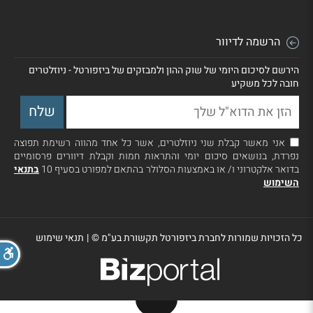
הרשמה לדיוור
הירשם לסיכום היומי של שוק ההון ולמבזקים של ביזפורטל - ניוזלטרים
חובה לכל משקיע
אני מאשר קבלת שני ניוזלטרים, אשר כל אחד מהווה רשימת תפוצה
נפרדת, בנושאים סיכום יומי והתראות חמות וקבלת דיוורים פרסומיים
בדואר אלקטרוני ו/ או באמצעות הסלולר בהתאם למפורט בסעיף 10
בתנאי
השימוש
כל הזכויות שמורות לחברת ביזפורטל תקשורת בע"מ ©
|
תנאי שימוש