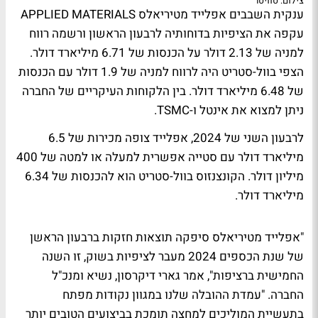
צילום: טוויטר
ענקית השבבים אפלייד מטיריאלס APPLIED MATERIALS
עקפה את הציפיות בדוחותיה לרבעון הראשון ורשמה רווח
למניה של 2.13 דולר על הכנסות של 6.71 מיליארד דולר.
הצפי בוול-סטריט היה לרווח למניה של 1.9 דולר עם הכנסות
של 6.48 מיליארד דולר. בין הלקוחות העיקריים של החברה
ניתן למצוא את אינטל ו-TSMC.
לרבעון השני של 2024, אפלייד צופה מכירות של 6.5
מיליארד דולר עם סטייה אפשרית למעלה או למטה של 400
מיליון דולר. הקונצנזוס בוול-סטריט הוא להכנסות של 6.34
מיליארד דולר.
"אפלייד מטיריאלס סיפקה תוצאות חזקות ברבעון הראשן
של שנת הכספים 2024 מעבר לציפיות בשוק, זו השנה
החמישית ברציפות", אמר גארי דיקרסון, נשיא ומנכ"ל
החברה. "עמדת ההובלה שלנו במגוון נקודות מפתח
בתעשיית המוליכים למחצה תומכת בביצועים הטובים יותר