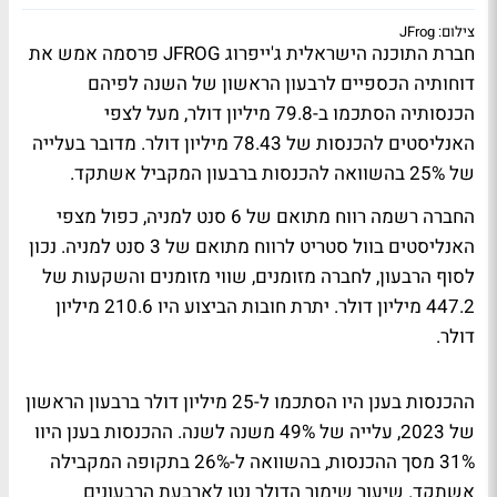
צילום: JFrog
חברת התוכנה הישראלית ג'ייפרוג JFROG פרסמה אמש את
דוחותיה הכספיים לרבעון הראשון של השנה לפיהם
הכנסותיה הסתכמו ב-79.8 מיליון דולר, מעל לצפי
האנליסטים להכנסות של 78.43 מיליון דולר. מדובר בעלייה
של 25% בהשוואה להכנסות ברבעון המקביל אשתקד.
החברה רשמה רווח מתואם של 6 סנט למניה, כפול מצפי
האנליסטים בוול סטריט לרווח מתואם של 3 סנט למניה. נכון
לסוף הרבעון, לחברה מזומנים, שווי מזומנים והשקעות של
447.2 מיליון דולר. יתרת חובות הביצוע היו 210.6 מיליון
דולר.
ההכנסות בענן היו הסתכמו ל-25 מיליון דולר ברבעון הראשון
של 2023, עלייה של 49% משנה לשנה. ההכנסות בענן היוו
31% מסך ההכנסות, בהשוואה ל-26% בתקופה המקבילה
אשתקד. שיעור שימור הדולר נטו לארבעת הרבעונים