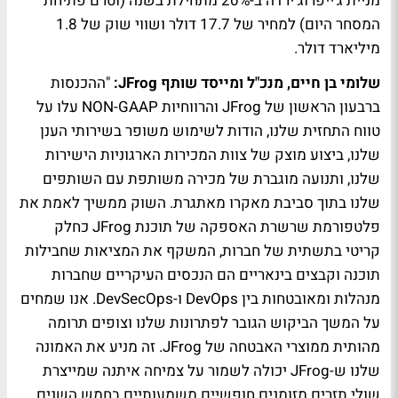
מניית ג'ייפרוג ירדה ב-20% מתחילת בשנה (וטרם פתיחת
המסחר היום) למחיר של 17.7 דולר ושווי שוק של 1.8
מיליארד דולר.
שלומי בן חיים, מנכ"ל ומייסד שותף JFrog:
"ההכנסות
ברבעון הראשון של JFrog והרווחיות NON-GAAP עלו על
טווח התחזית שלנו, הודות לשימוש משופר בשירותי הענן
שלנו, ביצוע מוצק של צוות המכירות הארגוניות הישירות
שלנו, ותנועה מוגברת של מכירה משותפת עם השותפים
שלנו בתוך סביבת מאקרו מאתגרת. השוק ממשיך לאמת את
פלטפורמת שרשרת האספקה של תוכנת JFrog כחלק
קריטי בתשתית של חברות, המשקף את המציאות שחבילות
תוכנה וקבצים בינאריים הם הנכסים העיקריים שחברות
מנהלות ומאובטחות בין DevOps ו-DevSecOps. אנו שמחים
על המשך הביקוש הגובר לפתרונות שלנו וצופים תרומה
מהותית ממוצרי האבטחה של JFrog. זה מניע את האמונה
שלנו ש-JFrog יכולה לשמור על צמיחה איתנה שמייצרת
שולי תזרים מזומנים חופשיים משמעותיים בחמש השנים